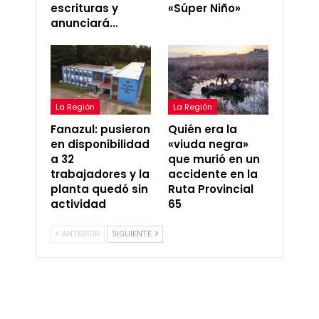
escrituras y
«Súper Niño»
anunciará…
La Región
La Región
Fanazul: pusieron
Quién era la
en disponibilidad
«viuda negra»
a 32
que murió en un
trabajadores y la
accidente en la
planta quedó sin
Ruta Provincial
actividad
65
ANTERIOR
SIGUIENTE