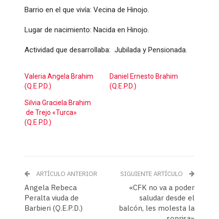
Barrio en el que vivía: Vecina de Hinojo.
Lugar de nacimiento: Nacida en Hinojo.
Actividad que desarrollaba: Jubilada y Pensionada.
Valeria Angela Brahim
Daniel Ernesto Brahim
(Q.E.P.D.)
(Q.E.P.D.)
Silvia Graciela Brahim
de Trejo «Turca»
(Q.E.P.D.)
ARTÍCULO ANTERIOR
SIGUIENTE ARTÍCULO
Angela Rebeca
«CFK no va a poder
Peralta viuda de
saludar desde el
Barbieri (Q.E.P.D.)
balcón, les molesta la
sonrisa»