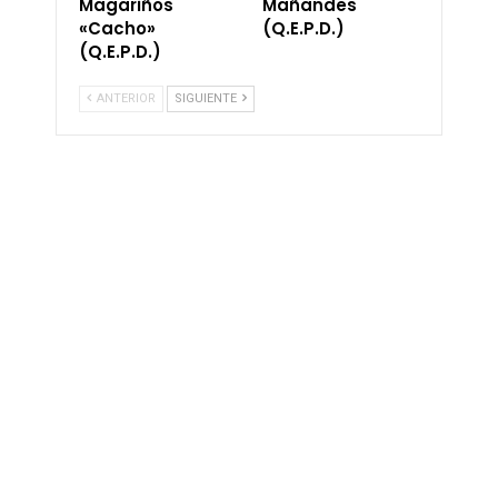
Magariños
Mañandes
«Cacho»
(Q.E.P.D.)
(Q.E.P.D.)
ANTERIOR
SIGUIENTE