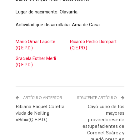
Lugar de nacimiento: Olavarría.
Actividad que desarrollaba: Ama de Casa.
Mario Omar Laporte
Ricardo Pedro Llompart
(Q.E.P.D.)
(Q.E.P.D.)
Graciela Esther Merli
(Q.E.P.D.)
ARTÍCULO ANTERIOR
SIGUIENTE ARTÍCULO
Bibiana Raquel Colella
Cayó «uno de los
viuda de Neiling
mayores
«Bibi»(Q.E.P.D.)
proveedores» de
estupefacientes de
Coronel Suárez y
quedó preso en