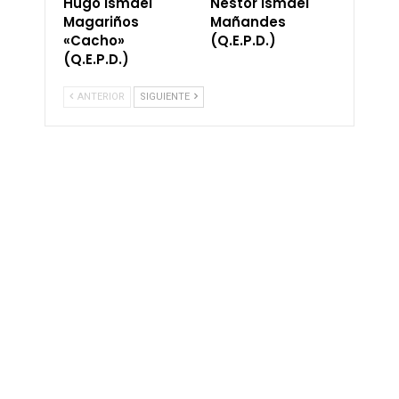
Hugo Ismael
Néstor Ismael
Magariños
Mañandes
«Cacho»
(Q.E.P.D.)
(Q.E.P.D.)
ANTERIOR
SIGUIENTE