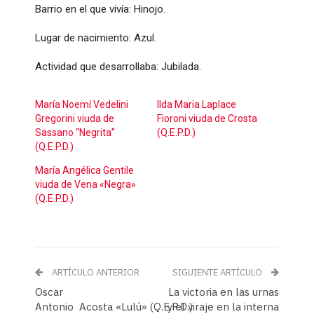
Barrio en el que vivía: Hinojo.
Lugar de nacimiento: Azul.
Actividad que desarrollaba: Jubilada.
María Noemí Vedelini
Ilda Maria Laplace
Gregorini viuda de
Fioroni viuda de Crosta
Sassano “Negrita”
(Q.E.P.D.)
(Q.E.P.D.)
María Angélica Gentile
viuda de Vena «Negra»
(Q.E.P.D.)
ARTÍCULO ANTERIOR
SIGUIENTE ARTÍCULO
Oscar
La victoria en las urnas
Antonio Acosta «Lulú» (Q.E.P.D.)
y el viraje en la interna