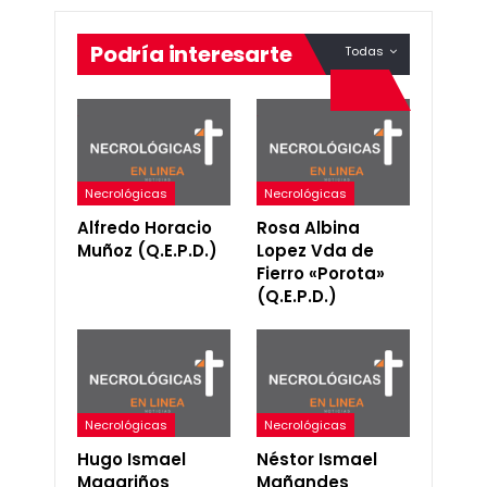
Podría interesarte
Todas
Necrológicas
Necrológicas
Alfredo Horacio
Rosa Albina
Muñoz (Q.E.P.D.)
Lopez Vda de
Fierro «Porota»
(Q.E.P.D.)
Necrológicas
Necrológicas
Hugo Ismael
Néstor Ismael
Magariños
Mañandes