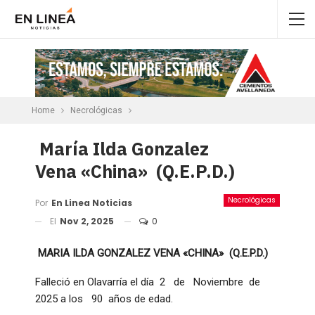
Home
Necrológicas
María Ilda Gonzalez
Vena «China» (Q.E.P.D.)
Necrológicas
Por
En Linea Noticias
El
Nov 2, 2025
0
MARIA ILDA
GONZALEZ VENA
«CHINA»
(Q.E.P.D.)
Falleció en Olavarría el día 2 de
Noviembre de
2025 a los 90 años de edad.