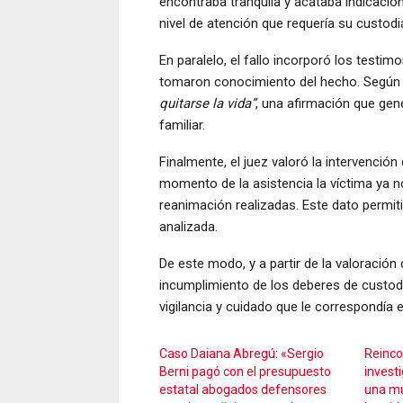
encontraba tranquila y acataba indicacio
nivel de atención que requería su custodi
En paralelo, el fallo incorporó los testim
tomaron conocimiento del hecho. Según s
quitarse la vida”
, una afirmación que gen
familiar.
Finalmente, el juez valoró la intervenció
momento de la asistencia la víctima ya n
reanimación realizadas. Este dato permiti
analizada.
De este modo, y a partir de la valoración
incumplimiento de los deberes de custodia
vigilancia y cuidado que le correspondía 
Caso Daiana Abregú: «Sergio
Reinco
Berni pagó con el presupuesto
invest
estatal abogados defensores
una mu