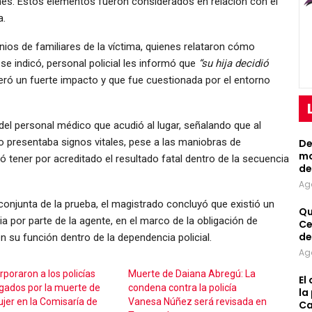
nes. Estos elementos fueron considerados en relación con el
a.
onios de familiares de la víctima, quienes relataron cómo
e indicó, personal policial les informó que
“su hija decidió
eró un fuerte impacto y que fue cuestionada por el entorno
n del personal médico que acudió al lugar, señalando que al
o presentaba signos vitales, pese a las maniobras de
De
mo
ó tener por acreditado el resultado fatal dentro de la secuencia
de
Ag
 conjunta de la prueba, el magistrado concluyó que existió un
Qu
 por parte de la agente, en el marco de la obligación de
Ce
de
en su función dentro de la dependencia policial.
Ag
rporaron a los policías
Muerte de Daiana Abregú: La
El
igados por la muerte de
condena contra la policía
la
jer en la Comisaría de
Vanesa Núñez será revisada en
Ca