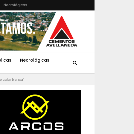
Necrológicas
blicas
Necrológicas
e color blanca”