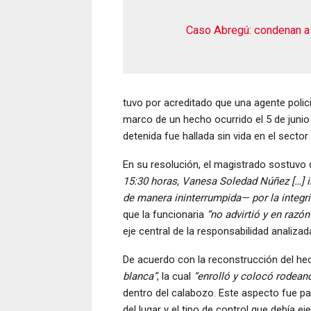
Caso Abregú: condenan a 
tuvo por acreditado que una agente polici
marco de un hecho ocurrido el 5 de junio
detenida fue hallada sin vida en el secto
En su resolución, el magistrado sostuvo
15:30 horas, Vanesa Soledad Núñez […] i
de manera ininterrumpida— por la integri
que la funcionaria
“no advirtió y en razón
eje central de la responsabilidad analizad
De acuerdo con la reconstrucción del hech
blanca”
, la cual
“enrolló y colocó rodeand
dentro del calabozo. Este aspecto fue par
del lugar y el tipo de control que debía e