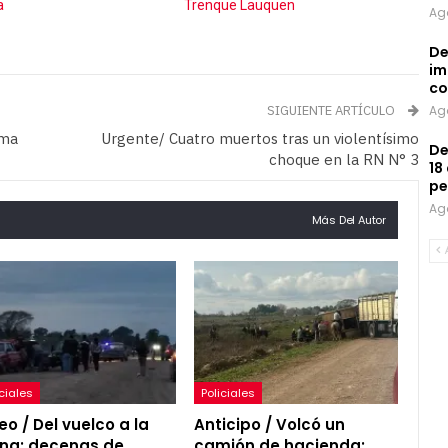
a
Trenque Lauquen
Ag
De
im
co
SIGUIENTE ARTÍCULO
Ag
oma
Urgente/ Cuatro muertos tras un violentísimo
De
choque en la RN N° 3
18
pe
Ag
Más Del Autor
iciales
Policiales
eo / Del vuelco a la
Anticipo / Volcó un
na: decenas de
camión de hacienda: