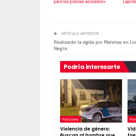
para los policías acusados»
Laprid
ARTÍCULO ANTERIOR
Realizarán la vigilia por Malvinas en L
Negra
Podría interesarte
Policiales
Pol
Violencia de género:
Vid
Buscan al hombre que
fae