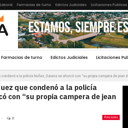
Laboral
Farmacias de turno
Edictos Judiciales
Licitaciones Publicas
Farmacias de turno
Edictos Judiciales
Licitaciones Pu
 condenó a la policía Nuñez, Daiana se ahorcó con “su propia campera de jean d
uez que condenó a la policía
có con “su propia campera de jean
Policiales
0