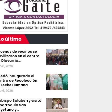
Lo último
cenas de vecinos se
vilizaron en el centro
 Olavarría…
o 6, 2026
edó inaugurado el
ntro de Recolección
 Leche Humana
o 6, 2026
 obispo Salaberry visitó
 parroquia San
yetano y…