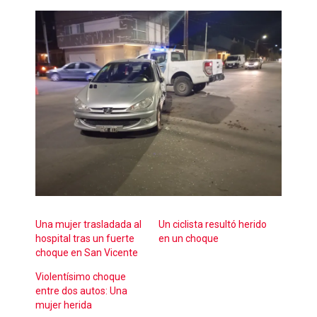
Una mujer trasladada al
Un ciclista resultó herido
hospital tras un fuerte
en un choque
choque en San Vicente
Violentísimo choque
entre dos autos: Una
mujer herida