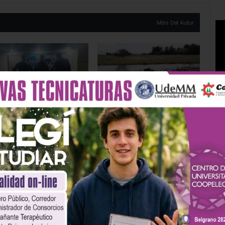
Más Del Autor
iciales
Policiales
uvieron a un joven de
Choque entre un camión
años que tenía un
y un auto en la Ruta 3: un
ido de captura
vecino de Olavarría fue
iva
rescatado…