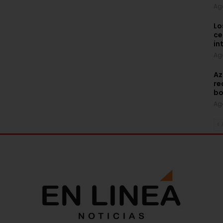
Ag
Lo
ce
in
Ag
Az
re
bo
Ag