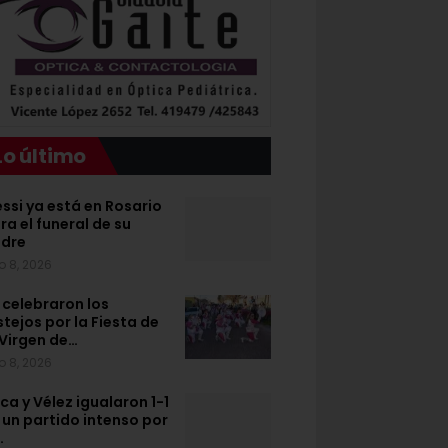
Lo último
ssi ya está en Rosario
ra el funeral de su
dre
o 8, 2026
 celebraron los
stejos por la Fiesta de
 Virgen de…
o 8, 2026
ca y Vélez igualaron 1-1
 un partido intenso por
…