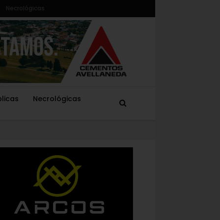
Necrológicas
blicas
Necrológicas