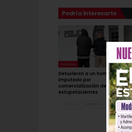
Podría interesarte
Policiales
Pol
Detuvieron a un hombre
Det
imputado por
18 
comercialización de
ped
estupefacientes
act
ANTERIOR
SIGUIENTE