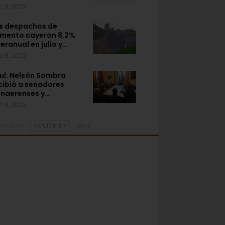
o 8, 2026
s despachos de
mento cayeron 8,2%
teranual en julio y…
o 8, 2026
ul: Nelsón Sombra
cibió a senadores
naerenses y…
o 8, 2026
ANTERIOR
SIGUIENTE
1 De 3