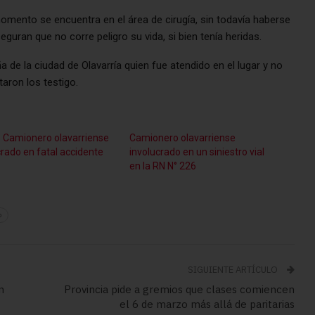
momento se encuentra en el área de cirugía, sin todavía haberse
guran que no corre peligro su vida, si bien tenía heridas.
de la ciudad de Olavarría quien fue atendido en el lugar y no
aron los testigo.
: Camionero olavarriense
Camionero olavarriense
crado en fatal accidente
involucrado en un siniestro vial
en la RN N° 226
o
SIGUIENTE ARTÍCULO
n
Provincia pide a gremios que clases comiencen
el 6 de marzo más allá de paritarias