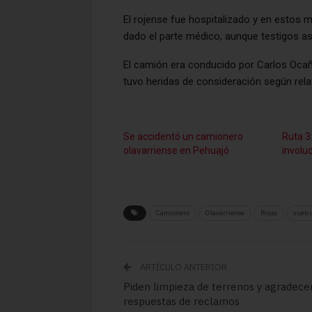
El rojense fue hospitalizado y en estos 
dado el parte médico, aunque testigos ase
El camión era conducido por Carlos Ocaña 
tuvo heridas de consideración según relat
Se accidentó un camionero
Ruta 3
olavarriense en Pehuajó
involu
Camionero
Olavarriense
Rojas
vuelc
ARTÍCULO ANTERIOR
Piden limpieza de terrenos y agradece
respuestas de reclamos