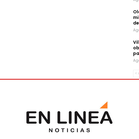
Ol
mi
d
Ag
Vi
ob
pa
Ag