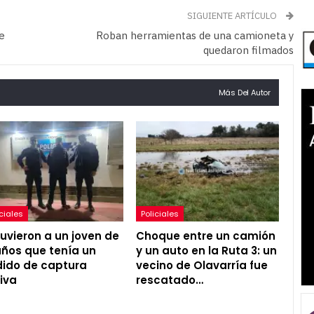
SIGUIENTE ARTÍCULO
e
Roban herramientas de una camioneta y
quedaron filmados
Más Del Autor
iciales
Policiales
uvieron a un joven de
Choque entre un camión
años que tenía un
y un auto en la Ruta 3: un
ido de captura
vecino de Olavarría fue
iva
rescatado…