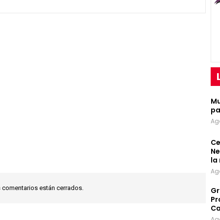
Mu
pa
Ag
Ce
Ne
la
Ag
 comentarios están cerrados.
Gr
Pr
Ca
Ag