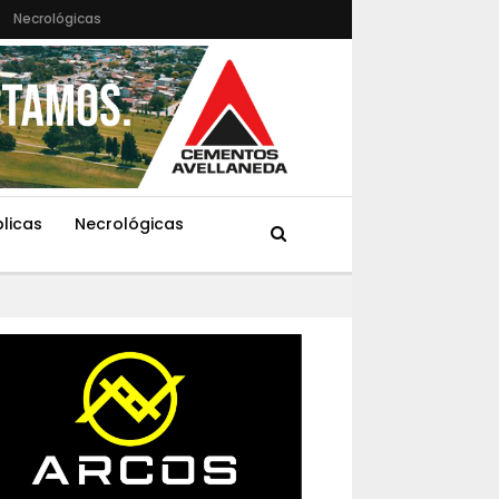
Necrológicas
blicas
Necrológicas