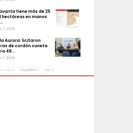
avarría tiene más de 25
l hectáreas en manos
e…
o 7, 2026
lla Aurora: licitaron
ras de cordón cuneta
ra 49…
o 7, 2026
ANTERIOR
SIGUIENTE
1 De 2