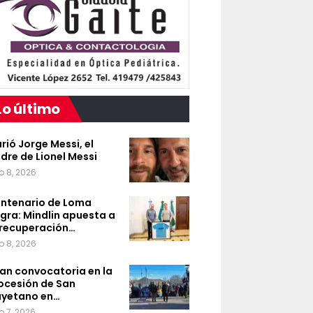
Lo último
rió Jorge Messi, el
dre de Lionel Messi
o 8, 2026
ntenario de Loma
gra: Mindlin apuesta a
 recuperación…
o 8, 2026
an convocatoria en la
ocesión de San
yetano en…
o 7, 2026