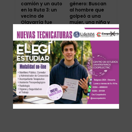
camión y un auto
género: Buscan
en la Ruta 3: un
al hombre que
vecino de
golpeó a una
Olavarría fue
mujer, una niña y
rescatado…
provocó el…
ANTERIOR
SIGUIENTE