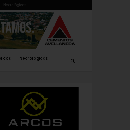
Necrológicas
blicas
Necrológicas