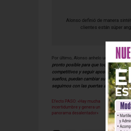
Alonso definió de manera sinté
clientes están súper ang
Por último, Alonso anhelo un escenario f
pronto posible para que todo vuelva a 
competitivos y seguir apostando al merc
sueños, puedan cambiar su electrodomés
seguimos con las puertas abiertas y esp
Efecto PASO: «Hay mucha
Efect
incertidumbre y genera un
entre e
panorama desalentador»
constr