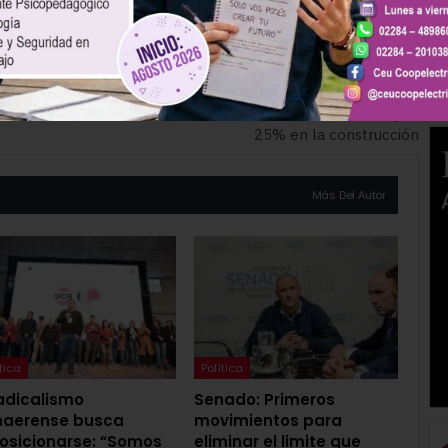
ados y clientes están súper angustiados»
SIGUIENTE ARTÍCULO
últimos
Efecto PASO: Aumentos de entre el 15 y el
25% en la construcción
Más Del Autor
tica
Política
radicalismo
Senado: Primeros
naerense busca
movimientos para
osicionarse: “Somos
eliminar el limite que