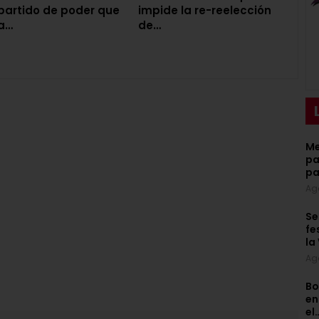
partido de poder que
impide la re-reelección
a…
de…
Me
pa
pa
Ag
Se
fe
la
Ag
Bo
en
el