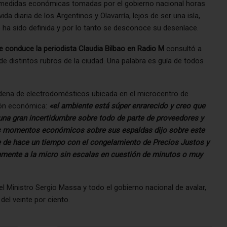
s medidas económicas tomadas por el gobierno nacional horas
a diaria de los Argentinos y Olavarría, lejos de ser una isla,
o ha sido definida y por lo tanto se desconoce su desenlace.
 conduce la periodista Claudia Bilbao en Radio M
consultó a
 distintos rubros de la ciudad. Una palabra es guía de todos
dena de electrodomésticos ubicada en el microcentro de
ción económica:
«el ambiente está súper enrarecido y creo que
na gran incertidumbre sobre todo de parte de proveedores y
as momentos económicos sobre sus espaldas dijo sobre este
ne de hace un tiempo con el congelamiento de Precios Justos y
tamente a la micro sin escalas en cuestión de minutos o muy
el Ministro Sergio Massa y todo el gobierno nacional de avalar,
el veinte por ciento.