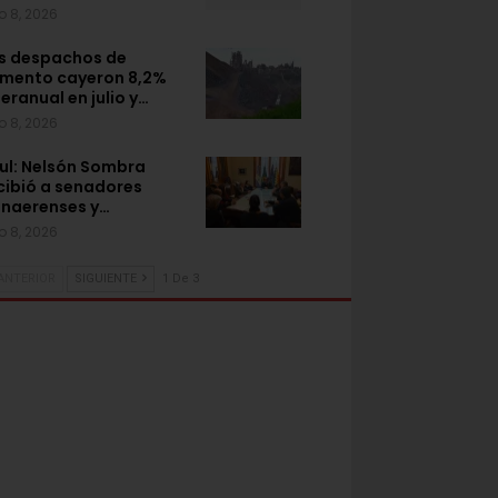
o 8, 2026
s despachos de
mento cayeron 8,2%
teranual en julio y…
o 8, 2026
ul: Nelsón Sombra
cibió a senadores
naerenses y…
o 8, 2026
ANTERIOR
SIGUIENTE
1 De 3