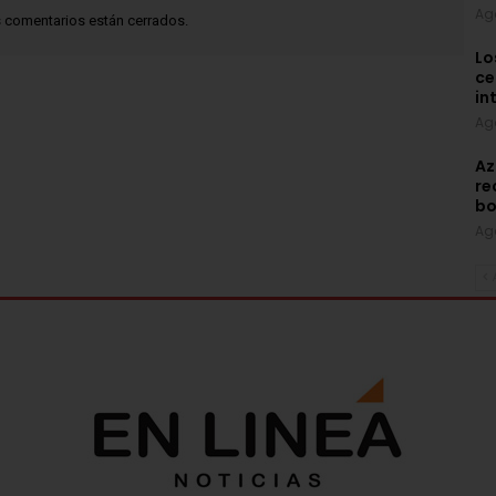
Ag
 comentarios están cerrados.
Lo
ce
in
Ag
Az
re
bo
Ag