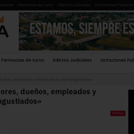
Laboral
Farmacias de turno
Edictos Judiciales
Licitaciones Publicas
Farmacias de turno
Edictos Judiciales
Licitaciones Pu
dueños, empleados y clientes están súper angustiados»
ores, dueños, empleados y
angustiados»
Política