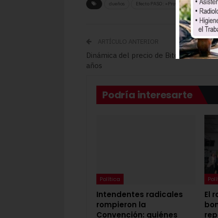
dueños
Efecto PASO: «Proveedores
emple
ARTÍCULO ANTERIOR
Dinámica del precio de Bitcoin en los 
años
Podría interesarte
Política
Polí
Intendentes radicales
El 
rompieron la
bo
Convención: quiénes
rep