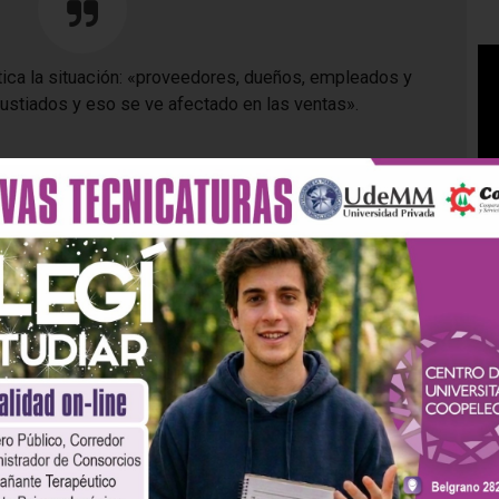
tica la situación: «proveedores, dueños, empleados y
ustiados y eso se ve afectado en las ventas».
uturo:
«estamos esperando que llegue la estabilidad lo más
una normalidad algo más lógica y podamos seguir siendo
ado, seguir apostando a que la gente puedan cumplir sus
tico, puedan acceder a los créditos personales. Así que
erando que algo se normalice lo más pronto posible».
o PASO: Aumentos de
Se perdió Mina y dos nenes
l 15 y el 25% en la
están angustiados
ucción