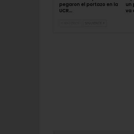
pegaron el portazo en la
un 
UCR…
va 
ANTERIOR
SIGUIENTE