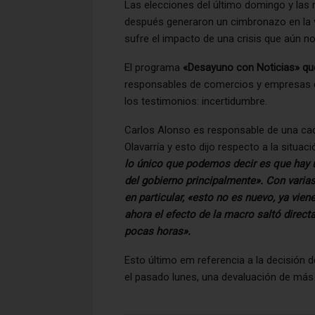
Las elecciones del último domingo y la
después generaron un cimbronazo en la vid
sufre el impacto de una crisis que aún n
El programa
«Desayuno con Noticias» que
responsables de comercios y empresas de
los testimonios: incertidumbre.
Carlos Alonso es responsable de una ca
Olavarría y esto dijo respecto a la situa
lo único que podemos decir es que hay u
del gobierno principalmente». Con vari
en particular, «esto no es nuevo, ya vie
ahora el efecto de la macro saltó direc
pocas horas».
Esto último em referencia a la decisión d
el pasado lunes, una devaluación de más d