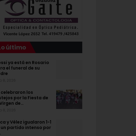
Lo último
ssi ya está en Rosario
ra el funeral de su
dre
o 8, 2026
 celebraron los
stejos por la Fiesta de
 Virgen de…
o 8, 2026
ca y Vélez igualaron 1-1
 un partido intenso por
…