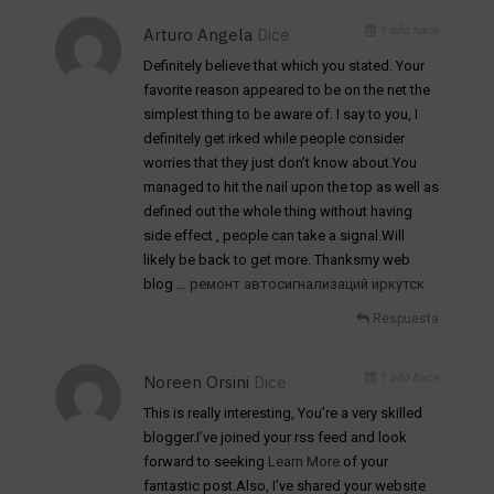
1 año hace
Arturo Angela
Dice
Definitely believe that which you stated. Your
favorite reason appeared to be on the net the
simplest thing to be aware of. I say to you, I
definitely get irked while people consider
worries that they just don’t know about.You
managed to hit the nail upon the top as well as
defined out the whole thing without having
side effect , people can take a signal.Will
likely be back to get more. Thanksmy web
blog …
ремонт автосигнализаций иркутск
Respuesta
1 año hace
Noreen Orsini
Dice
This is really interesting, You’re a very skilled
blogger.I’ve joined your rss feed and look
forward to seeking
Learn More
of your
fantastic post.Also, I’ve shared your website