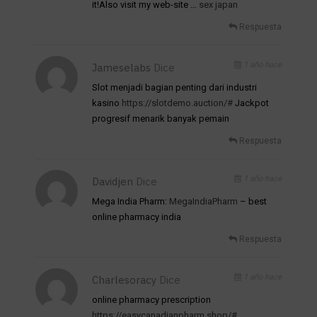
it!Also visit my web-site …
sex japan
Respuesta
1 año hace
Jameselabs
Dice
Slot menjadi bagian penting dari industri
kasino
https://slotdemo.auction/#
Jackpot
progresif menarik banyak pemain
Respuesta
1 año hace
Davidjen
Dice
Mega India Pharm:
MegaIndiaPharm
– best
online pharmacy india
Respuesta
1 año hace
Charlesoracy
Dice
online pharmacy prescription
https://easycanadianpharm.shop/#