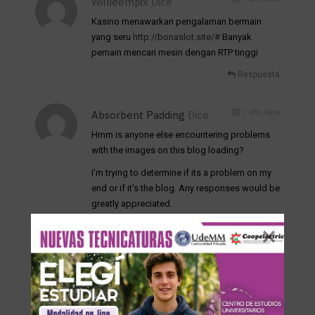
Willieempix
Dice
Kasino menawarkan pengalaman bermain
yang seru
http://bonaslot.site/#
Banyak
pemain mencari mesin dengan RTP tinggi
Respuesta
1 año hace
Absorbent Padding
Dice
Hmm is anyone else encountering problems
with the images on this blog loading?
I’m trying to determine if its a problem on my
end or if it’s the blog. Any responses would be
greatly appreciated.
Respuesta
1 año hace
Alexandria Inglis
Dice
I think this is one of the most vital information
for me.And i am glad reading your article. But