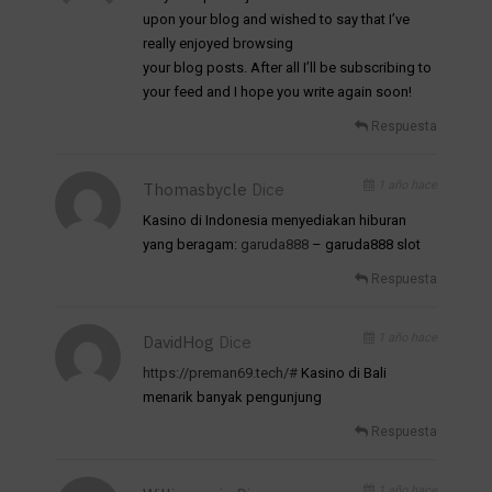
upon your blog and wished to say that I’ve
really enjoyed browsing
your blog posts. After all I’ll be subscribing to
your feed and I hope you write again soon!
Respuesta
1 año hace
Thomasbycle
Dice
Kasino di Indonesia menyediakan hiburan
yang beragam:
garuda888
– garuda888 slot
Respuesta
1 año hace
DavidHog
Dice
https://preman69.tech/#
Kasino di Bali
menarik banyak pengunjung
Respuesta
1 año hace