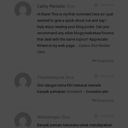
1 año hace
Cathy Melville
Dice
Hi there! This is my first comment here so I just
wanted to give a quick shout out and say I
truly enjoy reading your blog posts. Can you
recommend any other blogs/websites/forums
that deal with the same topics? Appreciate
it!Here is my web page …
Casino Slot Master
Hero
Respuesta
1 año hace
Thomasbycle
Dice
Slot dengan tema film terkenal menarik
banyak perhatian:
bonaslot
– bonaslot.site
Respuesta
1 año hace
Willieempix
Dice
Banyak pemain berusaha untuk mendapatkan