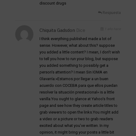
discount drugs
Respuesta
1 año hace
Chiquita Gadsdon
Dice
I think everything published made a lot of
sense. However, what about this? suppose
you added a little content? I mean, I don’t wish
to tell you how to run your blog, but suppose
you added something to possibly get a
person’s attention? I mean Sin IOMA en
Olavarría:«Estamos por llegar a un buen
acuerdo con COCEBA para que ellos puedan
resolver la situación prestacional» is a little
vanilla.You ought to glance at Yahoo’s front
page and see how they create article titles to
grab viewers to open the links.You might add
a video or a picture or two to grab readers
excited about what you’ve written. In my
opinion, it might bring your posts a little bit