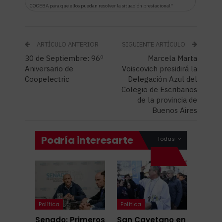
COCEBA para que ellos puedan resolver la situación prestacional"
ARTÍCULO ANTERIOR
SIGUIENTE ARTÍCULO
30 de Septiembre: 96º
Marcela Marta
Aniversario de
Voiscovich presidirá la
Coopelectric
Delegación Azul del
Colegio de Escribanos
de la provincia de
Buenos Aires
Podría interesarte
Todas
Política
Política
Senado: Primeros
San Cayetano en