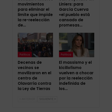
movimientos
Liniers: para
para eliminar el
García Cuerva
limite que impide
«el pueblo está
la re-reelección
cansado de
de…
promesas…
Política
Política
Decenas de
El massismo y el
vecinos se
kicillofismo
movilizaron en el
vuelven a chocar
centro de
por la reelección
Olavarría contra
indefinida de
la Ley de Tierras
los…
ANTERIOR
SIGUIENTE