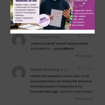
want to remark on few general things, The
web site style is perfect, the articles is really
great : D. Good job, cheersMy page –
porn
viral
Respuesta
1 año hace
Thomasbycle
Dice
Jackpot progresif menarik banyak pemain:
garuda888.top
– garuda888 slot
Respuesta
1 año hace
Delilah Eisenberg
Dice
Hi there, this weekend is nice in favor of me,
because this time i am reading this enormous
informative piece of writing here at my
house.My web page ::
Rybelsus oder Ozempic
Respuesta