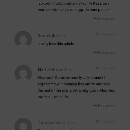
jackpot
https://preman69.tech/#
Keseruan
bermain slot selalu menggoda para pemain
Respuesta
1 año hace
Sumclub
Dice
I really love this article.
Respuesta
1 año hace
Hattie Groce
Dice
Way cool! Some extremely valid points! I
appreciate you penning this article and also
the rest of the site is extremely good.Also visit
my site …
porn 18+
Respuesta
1 año hace
Thomasbycle
Dice