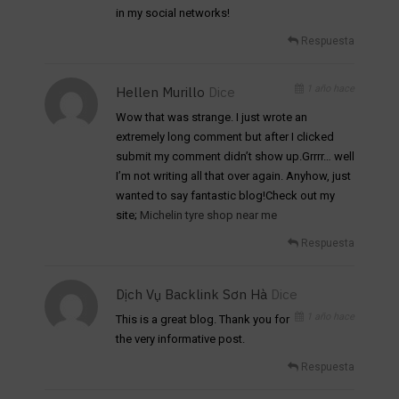
in my social networks!
Respuesta
1 año hace
Hellen Murillo
Dice
Wow that was strange. I just wrote an
extremely long comment but after I clicked
submit my comment didn’t show up.Grrrr… well
I’m not writing all that over again. Anyhow, just
wanted to say fantastic blog!Check out my
site;
Michelin tyre shop near me
Respuesta
Dịch Vụ Backlink Sơn Hà
Dice
1 año hace
This is a great blog. Thank you for
the very informative post.
Respuesta