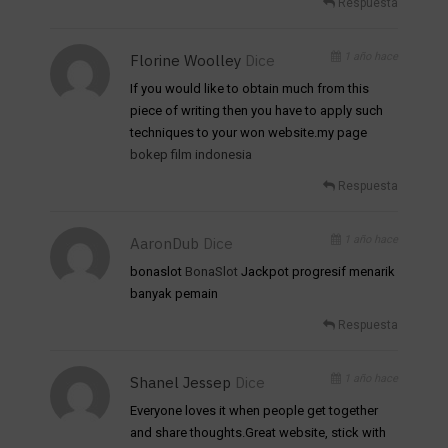
Respuesta
1 año hace
Florine Woolley
Dice
If you would like to obtain much from this
piece of writing then you have to apply such
techniques to your won website.my page
bokep film indonesia
Respuesta
1 año hace
AaronDub
Dice
bonaslot
BonaSlot
Jackpot progresif menarik
banyak pemain
Respuesta
1 año hace
Shanel Jessep
Dice
Everyone loves it when people get together
and share thoughts.Great website, stick with