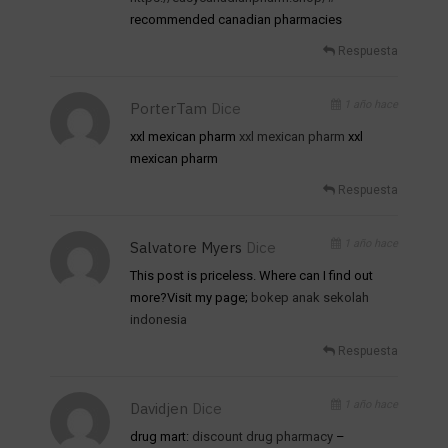
recommended canadian pharmacies
Respuesta
1 año hace
PorterTam
Dice
xxl mexican pharm
xxl mexican pharm
xxl
mexican pharm
Respuesta
1 año hace
Salvatore Myers
Dice
This post is priceless. Where can I find out
more?Visit my page;
bokep anak sekolah
indonesia
Respuesta
1 año hace
Davidjen
Dice
drug mart:
discount drug pharmacy
–