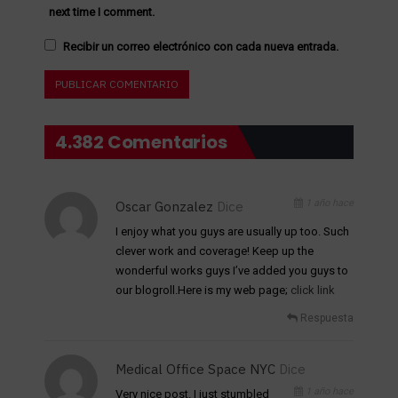
next time I comment.
Recibir un correo electrónico con cada nueva entrada.
4.382 Comentarios
1 año hace
Oscar Gonzalez
Dice
I enjoy what you guys are usually up too. Such
clever work and coverage! Keep up the
wonderful works guys I’ve added you guys to
our blogroll.Here is my web page;
click link
Respuesta
Medical Office Space NYC
Dice
1 año hace
Very nice post. I just stumbled