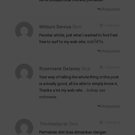
Respuesta
1 año hace
Wilburn Derosa
Dice
Peculiar article, just what I wanted to find.Feel
free to surf to my web-site;
ลอตโต้วัน
Respuesta
1 año hace
Rosemarie Delaney
Dice
Your way of telling the whole thing in this post
is actually good, all be able to simply know it,
Thanks a lot.my web-site …
bokep sex
indonesia
Respuesta
1 año hace
Thomasbycle
Dice
Permainan slot bisa dimainkan dengan