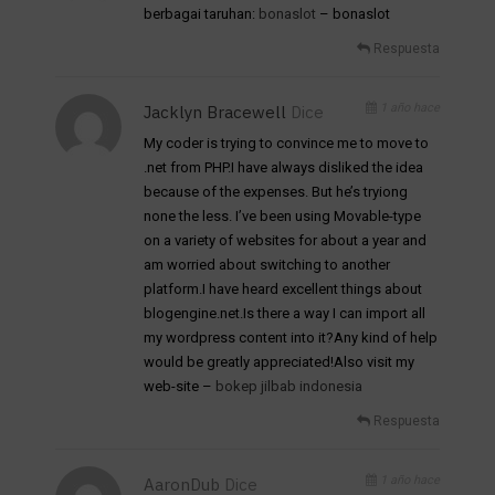
berbagai taruhan:
bonaslot
– bonaslot
Respuesta
1 año hace
Jacklyn Bracewell
Dice
My coder is trying to convince me to move to
.net from PHP.I have always disliked the idea
because of the expenses. But he’s tryiong
none the less. I’ve been using Movable-type
on a variety of websites for about a year and
am worried about switching to another
platform.I have heard excellent things about
blogengine.net.Is there a way I can import all
my wordpress content into it?Any kind of help
would be greatly appreciated!Also visit my
web-site –
bokep jilbab indonesia
Respuesta
1 año hace
AaronDub
Dice