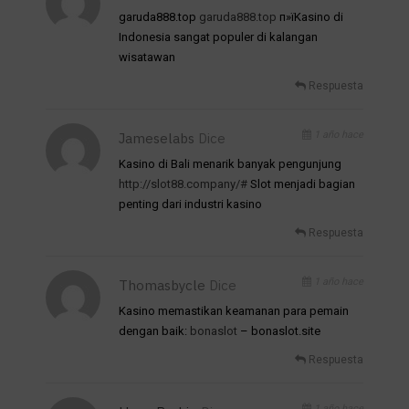
garuda888.top
garuda888.top
п»їKasino di
Indonesia sangat populer di kalangan
wisatawan
Respuesta
1 año hace
Jameselabs
Dice
Kasino di Bali menarik banyak pengunjung
http://slot88.company/#
Slot menjadi bagian
penting dari industri kasino
Respuesta
1 año hace
Thomasbycle
Dice
Kasino memastikan keamanan para pemain
dengan baik:
bonaslot
– bonaslot.site
Respuesta
1 año hace