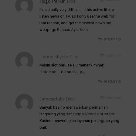
Hugo Parkin
Dice
It’s actually very difficult in this active life to
listen news on TV, so I only use the web for
that reason, and get the newest news.my
webpage
Bacaan Ayat Kursi
Respuesta
1 año hace
Thomasbycle
Dice
Mesin slot baru selalu menarik minat:
slotdemo
– demo slot pg
Respuesta
1 año hace
Jameselabs
Dice
Banyak kasino menawarkan permainan
langsung yang seru
https://bonaslot.site/#
Kasino menyediakan layanan pelanggan yang
baik