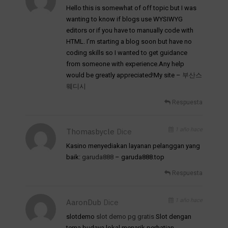
Hello this is somewhat of off topic but I was
wanting to know if blogs use WYSIWYG
editors or if you have to manually code with
HTML. I’m starting a blog soon but have no
coding skills so I wanted to get guidance
from someone with experience.Any help
would be greatly appreciated!My site –
부산스
웨디시
Respuesta
1 año hace
Thomasbycle
Dice
Kasino menyediakan layanan pelanggan yang
baik:
garuda888
– garuda888.top
Respuesta
1 año hace
AaronDub
Dice
slotdemo
slot demo pg gratis
Slot dengan
tema budaya lokal menarik perhatian