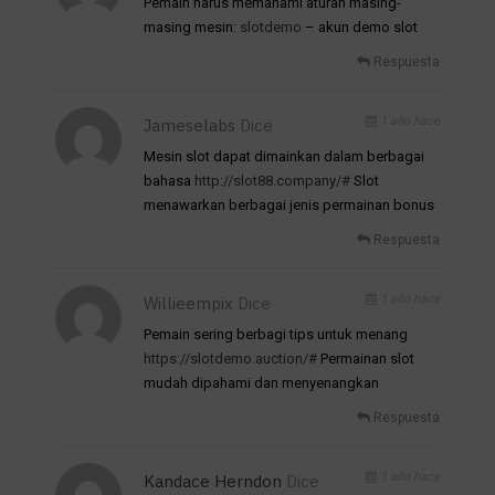
Pemain harus memahami aturan masing-
masing mesin:
slotdemo
– akun demo slot
Respuesta
1 año hace
Jameselabs
Dice
Mesin slot dapat dimainkan dalam berbagai
bahasa
http://slot88.company/#
Slot
menawarkan berbagai jenis permainan bonus
Respuesta
1 año hace
Willieempix
Dice
Pemain sering berbagi tips untuk menang
https://slotdemo.auction/#
Permainan slot
mudah dipahami dan menyenangkan
Respuesta
1 año hace
Kandace Herndon
Dice