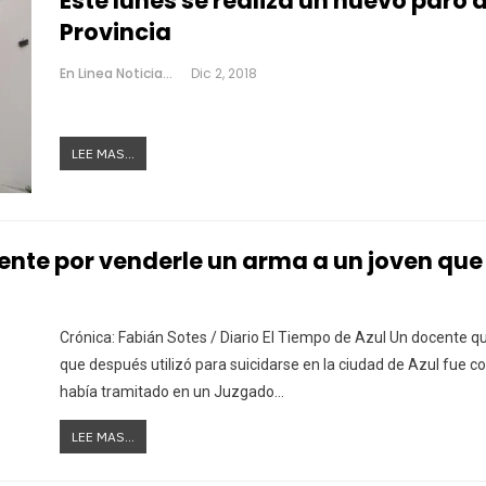
Este lunes se realiza un nuevo paro 
Provincia
En Linea Noticias
Dic 2, 2018
LEE MAS...
nte por venderle un arma a un joven que 
Crónica: Fabián Sotes / Diario El Tiempo de Azul Un docente q
que después utilizó para suicidarse en la ciudad de Azul fue c
había tramitado en un Juzgado…
LEE MAS...