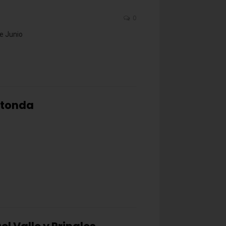
0
de Junio
otonda