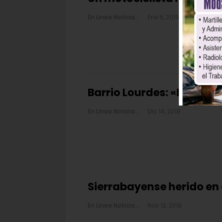
En Linea Noticias
Ene 6, 2019
Barrio Lourdes: «Estamo
En Linea Noticias
Dic 14, 2018
Sierrabayense herido en 
En Linea Noticias
Nov 12, 2018