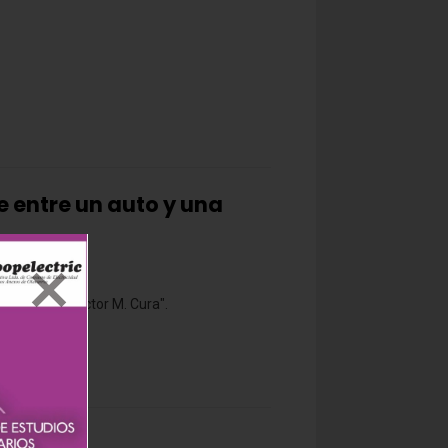
 entre un auto y una
icipal "Dr. Héctor M. Cura".