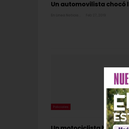
Un automovilista chocó 
En Linea Noticias
Feb 27, 2019
Policiales
Un motociclista hospita