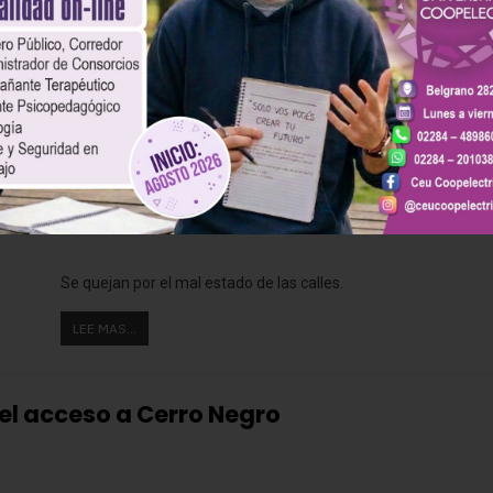
LEE MAS...
s por organizar una quema de gomas»
Se quejan por el mal estado de las calles.
LEE MAS...
el acceso a Cerro Negro