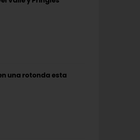
el Valle y Pringles
 en una rotonda esta