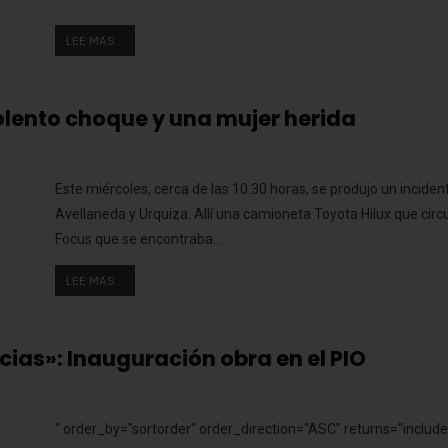
LEE MAS...
olento choque y una mujer herida
Este miércoles, cerca de las 10.30 horas, se produjo un incident
Avellaneda y Urquiza. Allí una camioneta Toyota Hilux que circ
Focus que se encontraba…
LEE MAS...
icias»: Inauguración obra en el PIO
" order_by="sortorder" order_direction="ASC" returns="incl