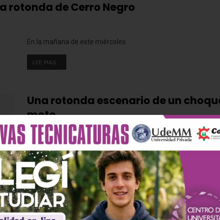
la rotonda de Cerro Negro
En la mañana de este miércoles.
LEE MAS...
Una rotonda escenario de un choque
moto
En Linea Noticias
Feb 17, 2019
Un hombre resultó herido y debió ser trasladado al Hospital Mun
LEE MAS...
lizado tras chocar con una rotonda