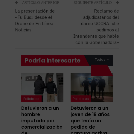
ARTÍCULO ANTERIOR
SIGUIENTE ARTÍCULO
La presentación de
Reclamo de
«Tu Bus» desde el
adjudicatarios del
Drone de En Línea
darrio UOCRA: «Le
Noticias
pedimos al
Intendente que hable
con la Gobernadora»
Podría interesarte
Todas
Policiales
Policiales
Detuvieron a un
Detuvieron a un
hombre
joven de 18 años
imputado por
que tenía un
comercialización
pedido de
de
captura activa