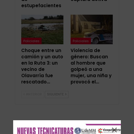
estupefacientes
Policiales
Policiales
Choque entre un
Violencia de
camión y un auto
género: Buscan
en la Ruta 3: un
al hombre que
vecino de
golpeó a una
Olavarría fue
mujer, una niña y
rescatado…
provocó el…
ANTERIOR
SIGUIENTE