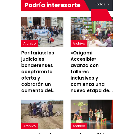
Podría interesarte
Todas
Archivo
Archivo
Paritarias: los
«Origami
judiciales
Accesible»
bonaerenses
avanza con
aceptaron la
talleres
oferta y
inclusivos y
cobrarán un
comienza una
aumento del…
nueva etapa de…
Archivo
Archivo