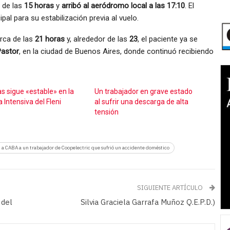
r de las
15 horas
y
arribó al aeródromo local a las 17:10
. El
pal para su estabilización previa al vuelo.
erca de las
21 horas
y, alrededor de las
23
, el paciente ya se
Pastor
, en la ciudad de Buenos Aires, donde continuó recibiendo
s sigue «estable» en la
Un trabajador en grave estado
 Intensiva del Fleni
al sufrir una descarga de alta
tensión
 a CABA a un trabajador de Coopelectric que sufrió un accidente doméstico
SIGUIENTE ARTÍCULO
 del
Silvia Graciela Garrafa Muñoz Q.E.P.D.)