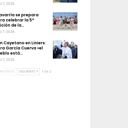
o 7, 2026
avarría se prepara
ra celebrar la 5ª
ición de la…
o 7, 2026
n Cayetano en Liniers:
ra García Cuerva «el
eblo está…
o 7, 2026
ANTERIOR
SIGUIENTE
1 De 2