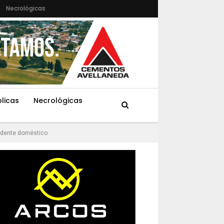
Necrológicas
blicas
Necrológicas
cidente doméstico