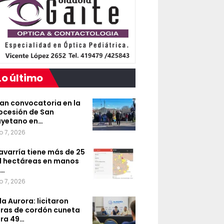
Lo último
an convocatoria en la
ocesión de San
yetano en…
o 7, 2026
avarría tiene más de 25
l hectáreas en manos
e…
o 7, 2026
lla Aurora: licitaron
ras de cordón cuneta
ra 49…