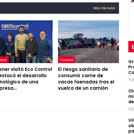
Más Del Autor
udad
Ciudad
Gr
Pr
ner visitó Eco Control
El riesgo sanitario de
Ca
estacó el desarrollo
consumir carne de
Ag
nológico de una
vacas faenadas tras el
presa…
vuelco de un camión
Ol
mi
d
Ag
Vi
ob
pa