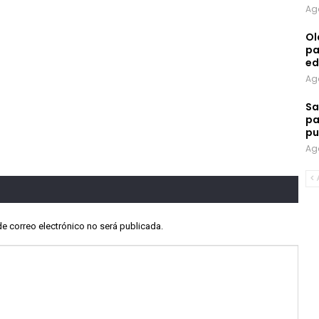
Ag
Ol
pa
ed
Ag
Sa
pa
pu
Ag
de correo electrónico no será publicada.