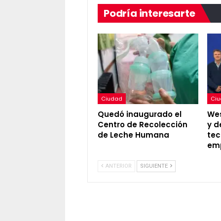
Podría interesarte
Ciudad
Ci
Quedó inaugurado el
Wes
Centro de Recolección
y d
de Leche Humana
tec
em
ANTERIOR
SIGUIENTE