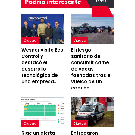
Podría interesarte
Todas
Ciudad
Ciudad
Wesner visitó Eco
El riesgo
Control y
sanitario de
destacó el
consumir carne
desarrollo
de vacas
tecnológico de
faenadas tras el
una empresa…
vuelco de un
camión
Ciudad
Ciudad
Rige un alerta
Entregaron