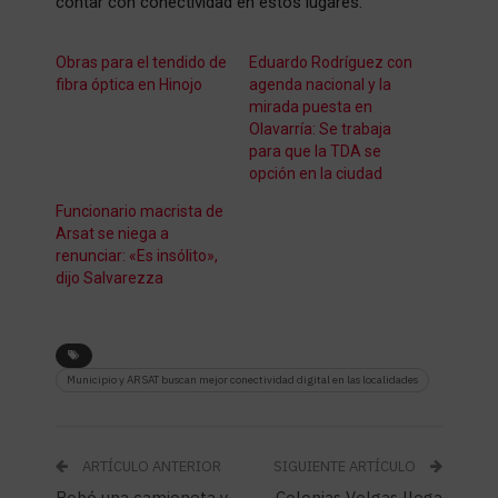
contar con conectividad en estos lugares.
Obras para el tendido de
Eduardo Rodríguez con
fibra óptica en Hinojo
agenda nacional y la
mirada puesta en
Olavarría: Se trabaja
para que la TDA se
opción en la ciudad
Funcionario macrista de
Arsat se niega a
renunciar: «Es insólito»,
dijo Salvarezza
Municipio y ARSAT buscan mejor conectividad digital en las localidades
ARTÍCULO ANTERIOR
SIGUIENTE ARTÍCULO
Robó una camioneta y
Colonias Volgas llega