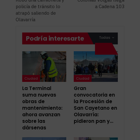
policía de tránsito lo
a Cadena 103
atrapó saliendo de
Olavarría
Podría interesarte
Todas
Ciudad
Ciudad
La Terminal
Gran
suma nuevas
convocatoria en
obras de
la Procesión de
mantenimiento:
San Cayetano en
ahora avanzan
Olavarría:
sobre las
pidieron pan y…
dársenas