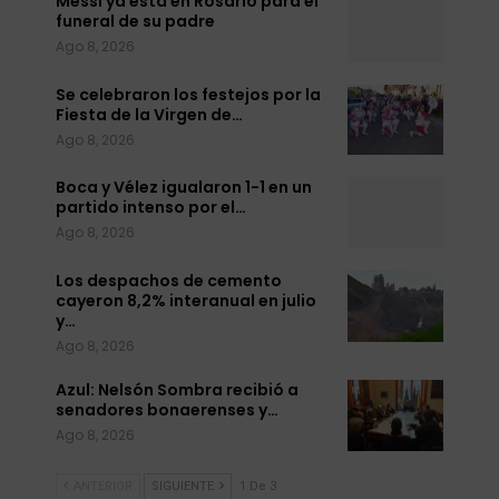
Messi ya está en Rosario para el
funeral de su padre
Ago 8, 2026
Se celebraron los festejos por la
Fiesta de la Virgen de…
Ago 8, 2026
Boca y Vélez igualaron 1-1 en un
partido intenso por el…
Ago 8, 2026
Los despachos de cemento
cayeron 8,2% interanual en julio
y…
Ago 8, 2026
Azul: Nelsón Sombra recibió a
senadores bonaerenses y…
Ago 8, 2026
ANTERIOR
SIGUIENTE
1 De 3