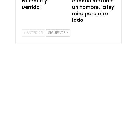
Foucault y
cuando matan a
Derrida
un hombre, la ley
mira para otro
lado
ANTERIOR
SIGUIENTE