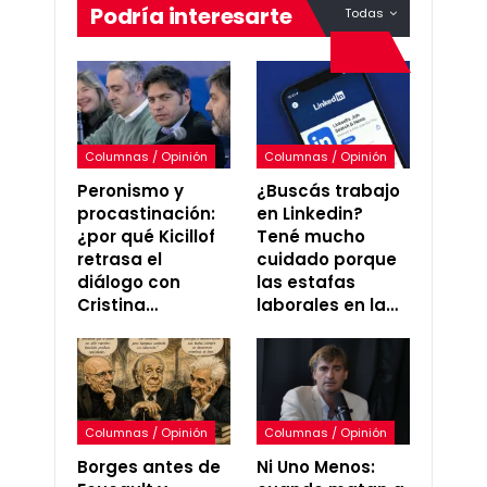
Podría interesarte
Todas
Columnas / Opinión
Columnas / Opinión
Peronismo y
¿Buscás trabajo
procastinación:
en Linkedin?
¿por qué Kicillof
Tené mucho
retrasa el
cuidado porque
diálogo con
las estafas
Cristina…
laborales en la…
Columnas / Opinión
Columnas / Opinión
Borges antes de
Ni Uno Menos: