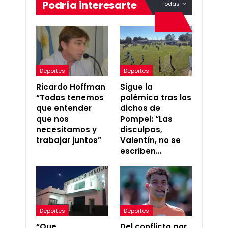
Podría interesarte
Todas
Deportes
Deportes
Ricardo Hoffman
Sigue la
“Todos tenemos
polémica tras los
que entender
dichos de
que nos
Pompei: “Las
necesitamos y
disculpas,
trabajar juntos”
Valentín, no se
escriben…
Deportes
Deportes
“Que
Del conflicto por