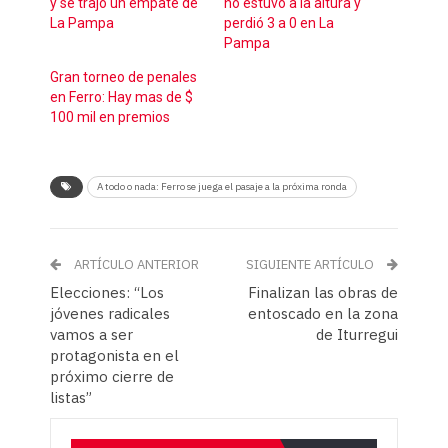
y se trajo un empate de
no estuvo a la altura y
La Pampa
perdió 3 a 0 en La
Pampa
Gran torneo de penales
en Ferro: Hay mas de $
100 mil en premios
A todo o nada: Ferro se juega el pasaje a la próxima ronda
ARTÍCULO ANTERIOR
SIGUIENTE ARTÍCULO
Elecciones: “Los
Finalizan las obras de
jóvenes radicales
entoscado en la zona
vamos a ser
de Iturregui
protagonista en el
próximo cierre de
listas”