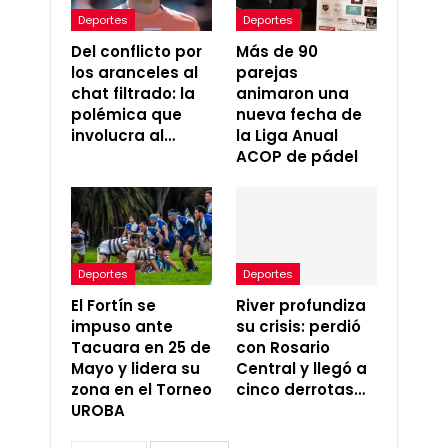
Deportes
Deportes
Del conflicto por
Más de 90
los aranceles al
parejas
chat filtrado: la
animaron una
polémica que
nueva fecha de
involucra al…
la Liga Anual
ACOP de pádel
Deportes
Deportes
El Fortín se
River profundiza
impuso ante
su crisis: perdió
Tacuara en 25 de
con Rosario
Mayo y lidera su
Central y llegó a
zona en el Torneo
cinco derrotas…
UROBA