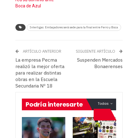
Boca de Azul
Interligas: Embajadores será sede para la final entre Ferro y Boca
ARTÍCULO ANTERIOR
SIGUIENTE ARTÍCULO
La empresa Pecma
Suspenden Mercados
realizó la mejor oferta
Bonaerenses
para realizar distintas
obras en la Escuela
Secundaria Nº 18
Podría interesarte
Todas