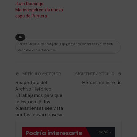
Juan Domingo
Marinangeli con la nueva
copa de Primera
Torneo "Juan D. Marinangeli": Espigas avanzó por penales y quedaron
definidos los cuartos de final
ARTÍCULO ANTERIOR
SIGUIENTE ARTÍCULO
Reapertura del
Héroes en este lío
Archivo Histórico:
«Trabajamos para que
la historia de los
olavarrienses sea vista
por los olavarrienses»
Podría interesarte
Todas