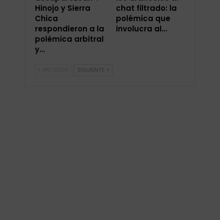
Hinojo y Sierra
chat filtrado: la
Chica
polémica que
respondieron a la
involucra al…
polémica arbitral
y…
ANTERIOR
SIGUIENTE