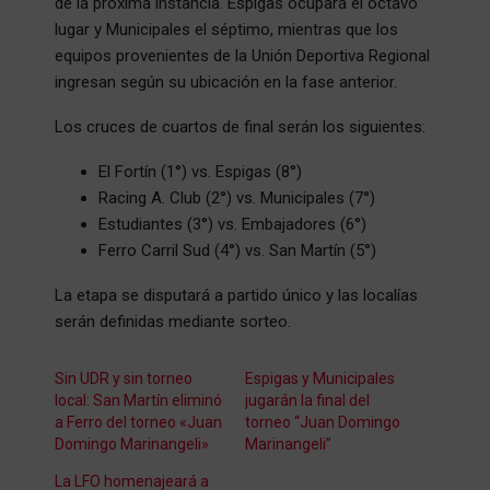
de la próxima instancia. Espigas ocupará el octavo
lugar y Municipales el séptimo, mientras que los
equipos provenientes de la Unión Deportiva Regional
ingresan según su ubicación en la fase anterior.
Los cruces de cuartos de final serán los siguientes:
El Fortín (1°) vs. Espigas (8°)
Racing A. Club (2°) vs. Municipales (7°)
Estudiantes (3°) vs. Embajadores (6°)
Ferro Carril Sud (4°) vs. San Martín (5°)
La etapa se disputará a partido único y las localías
serán definidas mediante sorteo.
Sin UDR y sin torneo
Espigas y Municipales
local: San Martín eliminó
jugarán la final del
a Ferro del torneo «Juan
torneo “Juan Domingo
Domingo Marinangeli»
Marinangeli”
La LFO homenajeará a