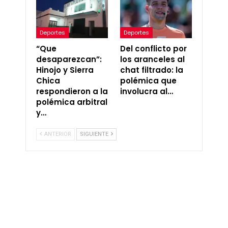
Deportes
Deportes
“Que
Del conflicto por
desaparezcan”:
los aranceles al
Hinojo y Sierra
chat filtrado: la
Chica
polémica que
respondieron a la
involucra al…
polémica arbitral
y…
ANTERIOR
SIGUIENTE