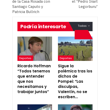
de la Casa Rosada con
el “Pedro Iriart
Santiago Caputo y
Legorburu”
Patricia Bullrich
Podría interesarte
Todas
Deportes
Deportes
Ricardo Hoffman
Sigue la
“Todos tenemos
polémica tras los
que entender
dichos de
que nos
Pompei: “Las
necesitamos y
disculpas,
trabajar juntos”
Valentín, no se
escriben…