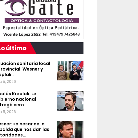
Lo último
tuación sanitaria local
provincial: Wesner y
eplak…
o 5, 2026
colás Kreplak: «el
bierno nacional
tregó cero…
o 5, 2026
sner: «a pesar de la
palda que nos dan las
toridades…