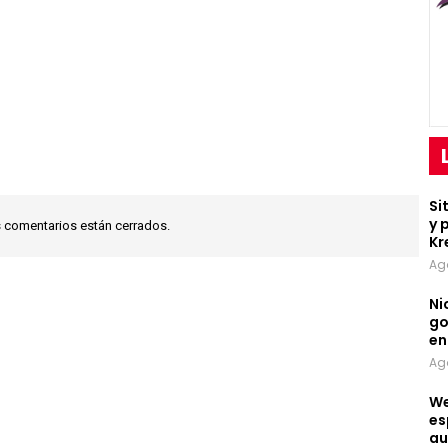
Si
y 
 comentarios están cerrados.
Kr
Ag
Ni
go
en
Ag
We
es
au