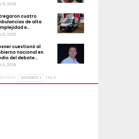
o 5, 2026
tregaron cuatro
bulancias de alta
mplejidad e…
o 5, 2026
sner cuestionó al
bierno nacional en
dio del debate…
o 5, 2026
ANTERIOR
SIGUIENTE
1 De 2