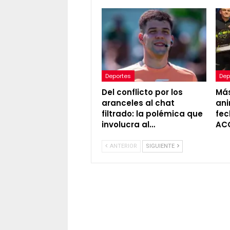
Deportes
Dep
Del conflicto por los
Más
aranceles al chat
ani
filtrado: la polémica que
fec
involucra al…
AC
ANTERIOR
SIGUIENTE