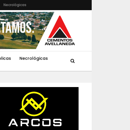
Necrológicas
blicas
Necrológicas