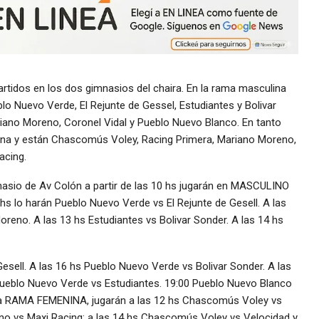
rtidos en los dos gimnasios del chaira. En la rama masculina
lo Nuevo Verde, El Rejunte de Gessel, Estudiantes y Bolivar
riano Moreno, Coronel Vidal y Pueblo Nuevo Blanco. En tanto
ona y están Chascomús Voley, Racing Primera, Mariano Moreno,
acing.
nasio de Av Colón a partir de las 10 hs jugarán en MASCULINO
hs lo harán Pueblo Nuevo Verde vs El Rejunte de Gesell. A las
eno. A las 13 hs Estudiantes vs Bolivar Sonder. A las 14 hs
Gesell. A las 16 hs Pueblo Nuevo Verde vs Bolivar Sonder. A las
 Pueblo Nuevo Verde vs Estudiantes. 19:00 Pueblo Nuevo Blanco
n la RAMA FEMENINA, jugarán a las 12 hs Chascomús Voley vs
no vs Maxi Racing; a las 14 hs Chascomús Voley vs Velocidad y