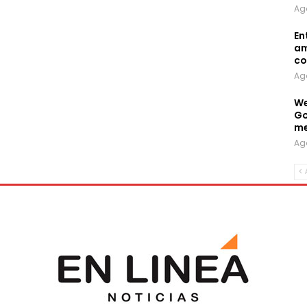
Ag
En
am
co
Ag
We
Go
me
Ag