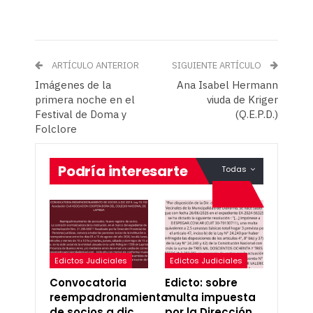
ARTÍCULO ANTERIOR
SIGUIENTE ARTÍCULO
Imágenes de la
Ana Isabel Hermann
primera noche en el
viuda de Kriger
Festival de Doma y
(Q.E.P.D.)
Folclore
Podría interesarte
Todas
Edictos Judiciales
Edictos Judiciales
Convocatoria
Edicto: sobre
reempadronamiento
multa impuesta
de socios a dic
por la Dirección