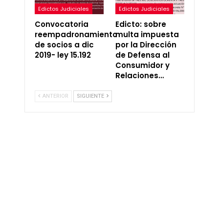
Edictos Judiciales
Edictos Judiciales
Convocatoria
Edicto: sobre
reempadronamiento
multa impuesta
de socios a dic
por la Dirección
2019- ley 15.192
de Defensa al
Consumidor y
Relaciones…
ANTERIOR
SIGUIENTE