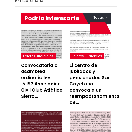
Extraordinaria
Podría interesarte
Todas
Edictos Judiciales
Edictos Judiciales
Convocatoria a
El centro de
asamblea
jubilados y
ordinaria ley
pensionados San
15.192 Asociación
Cayetano
Civil Club Atlético
convoca a un
Sierra…
reempadronamiento
de…