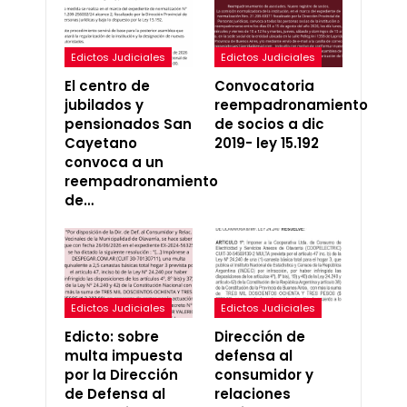
Edictos Judiciales
Edictos Judiciales
El centro de
Convocatoria
jubilados y
reempadronamiento
pensionados San
de socios a dic
Cayetano
2019- ley 15.192
convoca a un
reempadronamiento
de…
Edictos Judiciales
Edictos Judiciales
Edicto: sobre
Dirección de
multa impuesta
defensa al
por la Dirección
consumidor y
de Defensa al
relaciones