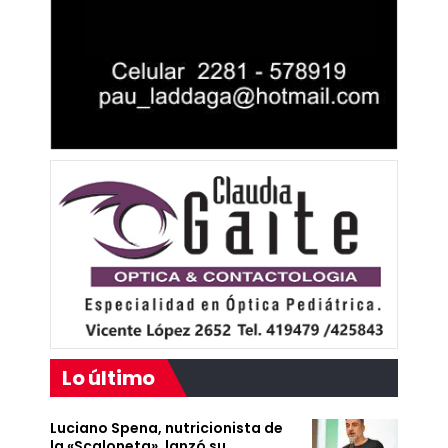
Lo último
Luciano Spena, nutricionista de
la «Scaloneta», lanzó su…