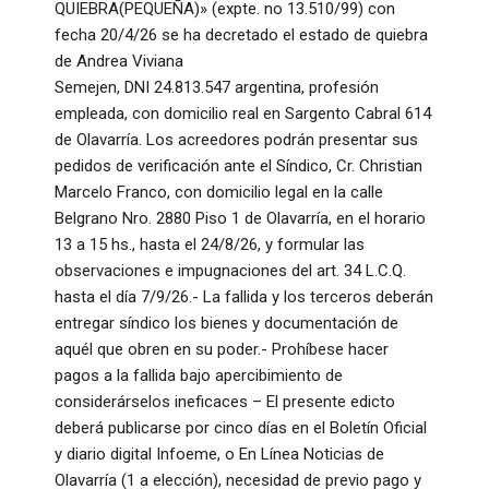
QUIEBRA(PEQUEÑA)» (expte. no 13.510/99) con
fecha 20/4/26 se ha decretado el estado de quiebra
de Andrea Viviana
Semejen, DNI 24.813.547 argentina, profesión
empleada, con domicilio real en Sargento Cabral 614
de Olavarría. Los acreedores podrán presentar sus
pedidos de verificación ante el Síndico, Cr. Christian
Marcelo Franco, con domicilio legal en la calle
Belgrano Nro. 2880 Piso 1 de Olavarría, en el horario
13 a 15 hs., hasta el 24/8/26, y formular las
observaciones e impugnaciones del art. 34 L.C.Q.
hasta el día 7/9/26.- La fallida y los terceros deberán
entregar síndico los bienes y documentación de
aquél que obren en su poder.- Prohíbese hacer
pagos a la fallida bajo apercibimiento de
considerárselos ineficaces – El presente edicto
deberá publicarse por cinco días en el Boletín Oficial
y diario digital Infoeme, o En Línea Noticias de
Olavarría (1 a elección), necesidad de previo pago y