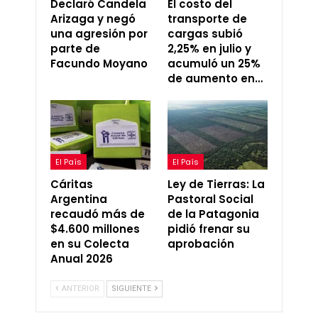
Declaró Candela
El costo del
Arizaga y negó
transporte de
una agresión por
cargas subió
parte de
2,25% en julio y
Facundo Moyano
acumuló un 25%
de aumento en…
El País
El País
Cáritas
Ley de Tierras: La
Argentina
Pastoral Social
recaudó más de
de la Patagonia
$4.600 millones
pidió frenar su
en su Colecta
aprobación
Anual 2026
ANTERIOR
SIGUIENTE