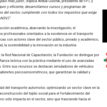
país más justo”,
explica Aníbal Goichik, presidente de FPT, y
eguro y eficiente, desarrollamos cursos y programas de
s del sector, cumpliendo con todos los requisitos que exige
ANSV)”.
ucción académica, abarcando la investigación, el
os profesionales orientados a la excelencia en el transporte
icas con actores clave del sector público, privado y académico,
, la sostenibilidad y la innovación en la industria.
 la Red Nacional de Capacitación, la Fundación se distingue por
eñanza teórica con la práctica mediante el uso de avanzadas
. Entre sus recursos se destacan simuladores de vehículos
gabinetes psicosensométricos, que garantizan la calidad y
idad del transporte automotor, optimizando un sector clave en la
construcción del tejido social para el fortalecimiento del
no sólo impacta en el sector, sino que trasciende hacia el