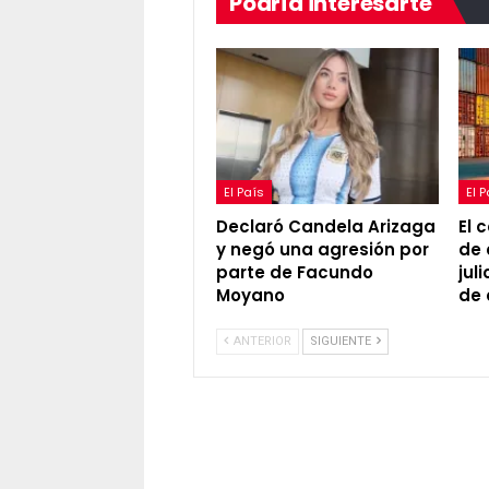
Podría interesarte
El País
El 
Declaró Candela Arizaga
El 
y negó una agresión por
de 
parte de Facundo
jul
Moyano
de
ANTERIOR
SIGUIENTE