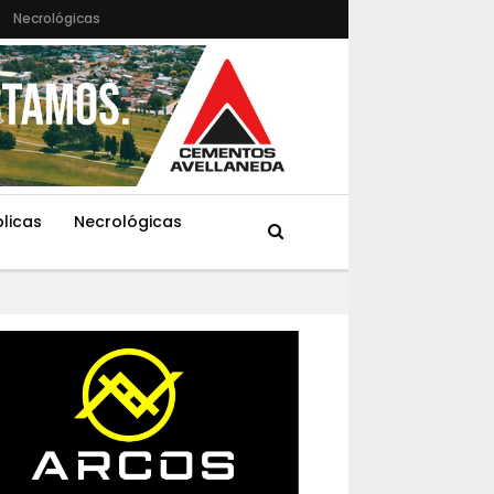
Necrológicas
blicas
Necrológicas