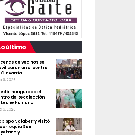
Lo último
cenas de vecinos se
vilizaron en el centro
 Olavarría…
o 6, 2026
edó inaugurado el
ntro de Recolección
 Leche Humana
o 6, 2026
 obispo Salaberry visitó
 parroquia San
yetano y…