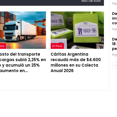
Más Del Autor
Ag
De
im
co
Ag
De
18
País
El País
pe
costo del transporte
Cáritas Argentina
Ag
cargas subió 2,25% en
recaudó más de $4.600
io y acumuló un 25%
millones en su Colecta
 aumento en…
Anual 2026