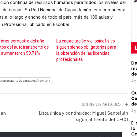
ación continua de recursos humanos para todos los niveles del
orte de cargas. Su Red Nacional de Capacitación está compuesta
 a lo largo y ancho de todo el país, más de 180 aulas y
ón Profesional, ubicado en Escobar.
primer semestre del año
La capacitación y el psicofísico
stos del autotransporte de
siguen siendo obligatorios para
s aumentaron 58,71%
la obtención de las licencias
profesionales
De
mo
de
Ag
autotransporte de cargas en Argentina
Qu
Ce
de
SIGUIENTE ARTÍCULO
Ag
mán
Lista única y continuidad: Miguel Santellán
sigue al frente del CECO
El
la
Ca