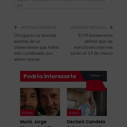
país
ARTÍCULO ANTERIOR
SIGUIENTE ARTÍCULO
Otorgaron la libertad
El PJ bonaerense
asistida de un
definió que las
olavarriense que había
elecciones internas
sido condenado por
serán el 15 de marzo
abuso sexual
Podría interesarte
Todas
El País
El País
Murió Jorge
Declaró Candela