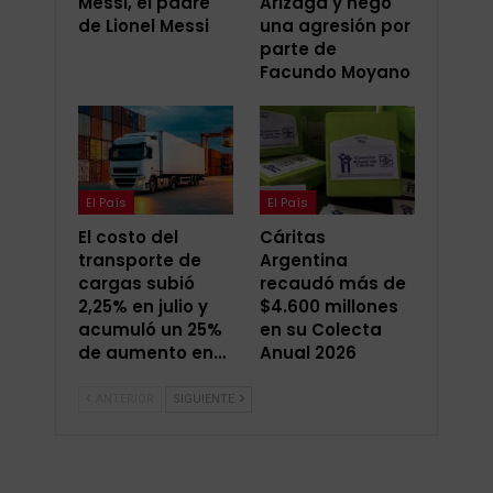
Messi, el padre
Arizaga y negó
de Lionel Messi
una agresión por
parte de
Facundo Moyano
El País
El País
El costo del
Cáritas
transporte de
Argentina
cargas subió
recaudó más de
2,25% en julio y
$4.600 millones
acumuló un 25%
en su Colecta
de aumento en…
Anual 2026
ANTERIOR
SIGUIENTE