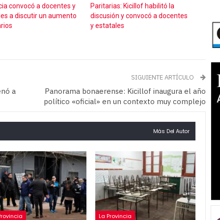
cia convocó a docentes y
Paritarias: Kicillof habilitó la
les a discutir un aumento
discusión y convocó a docentes
rios
y estatales
SIGUIENTE ARTÍCULO
enó a
Panorama bonaerense: Kicillof inaugura el año
político «oficial» en un contexto muy complejo
Más Del Autor
Provincia
La Provincia