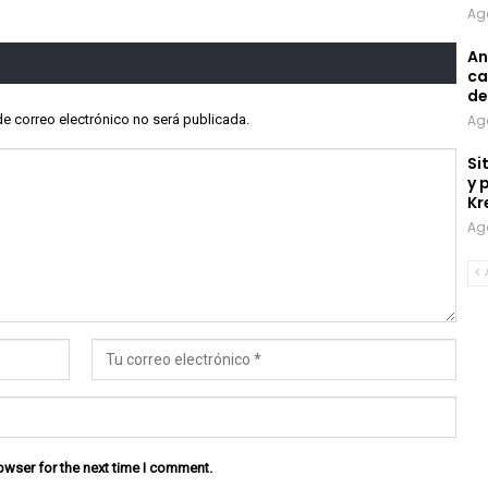
Ag
An
ca
de
de correo electrónico no será publicada.
Ag
Si
y 
Kr
Ag
owser for the next time I comment.