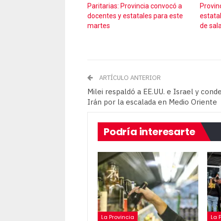
Paritarias: Provincia convocó a
Provin
docentes y estatales para este
estata
martes
de sala
ARTÍCULO ANTERIOR
Milei respaldó a EE.UU. e Israel y cond
Irán por la escalada en Medio Oriente
Podría interesarte
La Provincia
La 