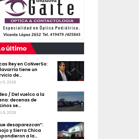
Lo último
cas Rey en CoNverSo:
lavarría tiene un
rvicio de…
o 5, 2026
deo / Del vuelco a la
ena: decenas de
cinos se…
o 5, 2026
ue desaparezcan”:
nojo y Sierra Chica
spondieron a la…