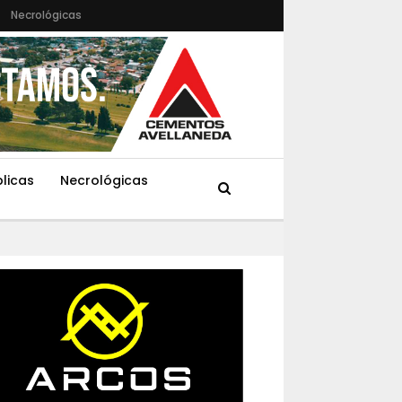
Necrológicas
blicas
Necrológicas