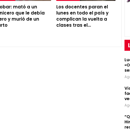
obar: mató a un
Los docentes paran el
nicero que le debía
lunes en todo el país y
ero y murió de un
complican la vuelta a
arto
clases tras el…
Lu
«O
se
Ag
Vi
fa
ve
Ag
“Q
Hi
re