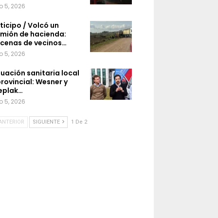
o 5, 2026
ticipo / Volcó un
mión de hacienda:
cenas de vecinos…
o 5, 2026
tuación sanitaria local
provincial: Wesner y
eplak…
o 5, 2026
ANTERIOR
SIGUIENTE
1 De 2