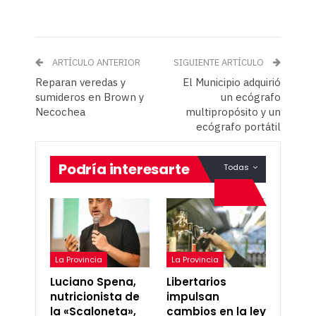
ARTÍCULO ANTERIOR
SIGUIENTE ARTÍCULO
Reparan veredas y
El Municipio adquirió
sumideros en Brown y
un ecógrafo
Necochea
multipropósito y un
ecógrafo portátil
Podría interesarte
Todas
La Provincia
La Provincia
Luciano Spena,
Libertarios
nutricionista de
impulsan
la «Scaloneta»,
cambios en la ley