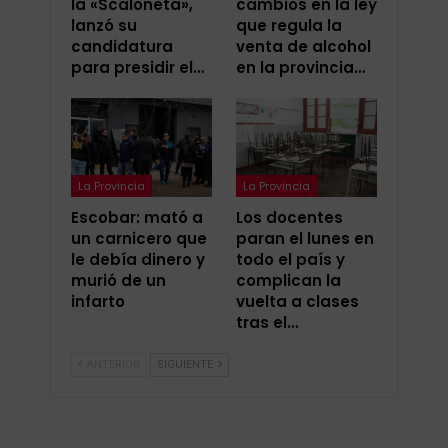
la «Scaloneta»,
cambios en la ley
lanzó su
que regula la
candidatura
venta de alcohol
para presidir el…
en la provincia…
La Provincia
La Provincia
Escobar: mató a
Los docentes
un carnicero que
paran el lunes en
le debía dinero y
todo el país y
murió de un
complican la
infarto
vuelta a clases
tras el…
ANTERIOR
SIGUIENTE