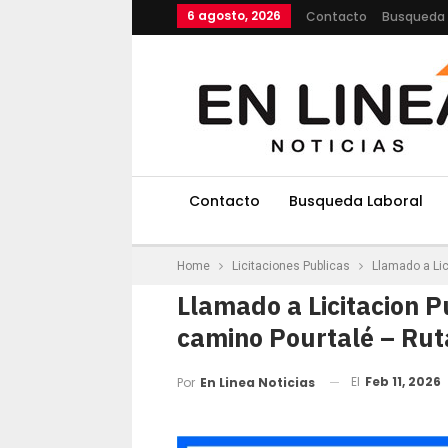
6 agosto, 2026
Contacto
Busqueda 
Contacto
Busqueda Laboral
Home
Licitaciones Publicas
Llamado a Lic
Llamado a Licitacion P
camino Pourtalé – Rut
El
Feb 11, 2026
Por
En Linea Noticias