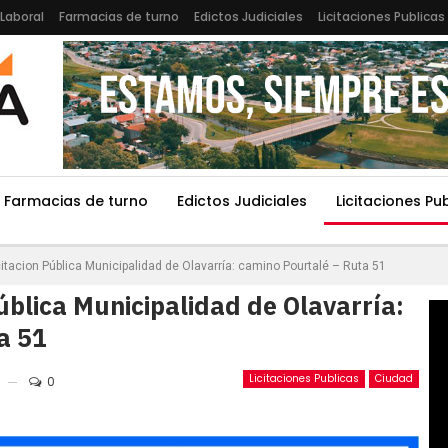
Laboral
Farmacias de turno
Edictos Judiciales
Licitaciones Publicas
Farmacias de turno
Edictos Judiciales
Licitaciones Pu
itacion Pública Municipalidad de Olavarría: camino Pourtalé – Ruta 51
ública Municipalidad de Olavarría:
a 51
Licitaciones Publicas
Ciudad
0