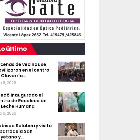
Lo último
cenas de vecinos se
vilizaron en el centro
 Olavarría…
o 6, 2026
edó inaugurado el
ntro de Recolección
 Leche Humana
o 6, 2026
 obispo Salaberry visitó
 parroquia San
yetano y…