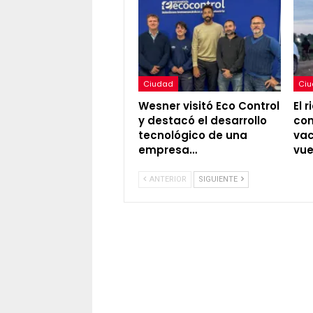
Ciudad
Ci
Wesner visitó Eco Control
El 
y destacó el desarrollo
con
tecnológico de una
vac
empresa…
vue
ANTERIOR
SIGUIENTE