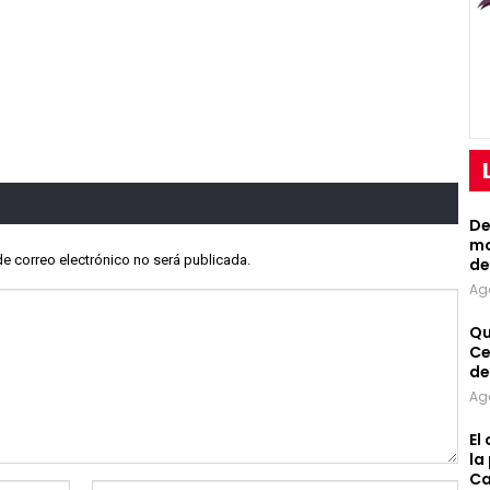
De
mo
de correo electrónico no será publicada.
de
Ag
Qu
Ce
de
Ag
El
la
Ca