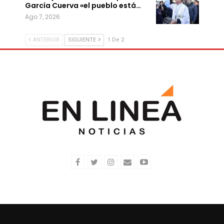
García Cuerva «el pueblo está…
Ago 7, 2026
ANTERIOR
SIGUIENTE
1 De 2