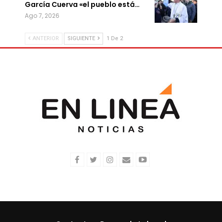
García Cuerva «el pueblo está…
Ago 7, 2026
ANTERIOR
SIGUIENTE
1 De 2