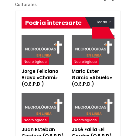
Culturales”
Podría interesarte
Todas
Necrológicas
Necrológicas
Jorge Feliciano
María Ester
Bravo «Chami»
García «Abuela»
(Q.E.P.D.)
(Q.E.P.D.)
Necrológicas
Necrológicas
Juan Esteban
José Failla «El
Cordero (Q.E.P.D)
Gordo» (Q.E.P.D)