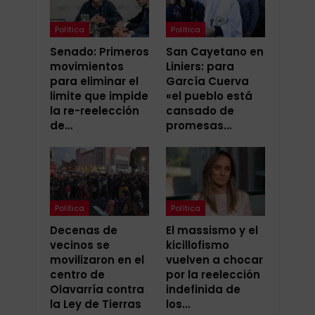
Política
Política
Senado: Primeros
San Cayetano en
movimientos
Liniers: para
para eliminar el
García Cuerva
limite que impide
«el pueblo está
la re-reelección
cansado de
de…
promesas…
Política
Política
Decenas de
El massismo y el
vecinos se
kicillofismo
movilizaron en el
vuelven a chocar
centro de
por la reelección
Olavarría contra
indefinida de
la Ley de Tierras
los…