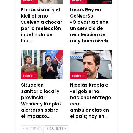
Política
Política
El massismo y el
Lucas Rey en
kicillofismo
CoNverSo:
vuelven a chocar
«Olavarría tiene
por la reelección
un servicio de
indefinida de
recolección de
los…
muy buen nivel»
Política
Política
Situación
Nicolás Kreplak:
sanitaria local y
«el gobierno
provincial:
nacional entregó
Wesner y Kreplak
cero
alertaron sobre
ambulancias en
el impacto…
el país; hoy en…
ANTERIOR
SIGUIENTE