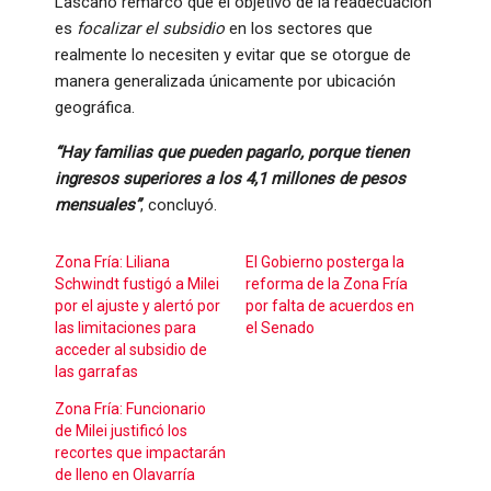
Lascano remarcó que el objetivo de la readecuación
es
focalizar el subsidio
en los sectores que
realmente lo necesiten y evitar que se otorgue de
manera generalizada únicamente por ubicación
geográfica.
“Hay familias que pueden pagarlo, porque tienen
ingresos superiores a los 4,1 millones de pesos
mensuales”
, concluyó.
Zona Fría: Liliana
El Gobierno posterga la
Schwindt fustigó a Milei
reforma de la Zona Fría
por el ajuste y alertó por
por falta de acuerdos en
las limitaciones para
el Senado
acceder al subsidio de
las garrafas
Zona Fría: Funcionario
de Milei justificó los
recortes que impactarán
de lleno en Olavarría