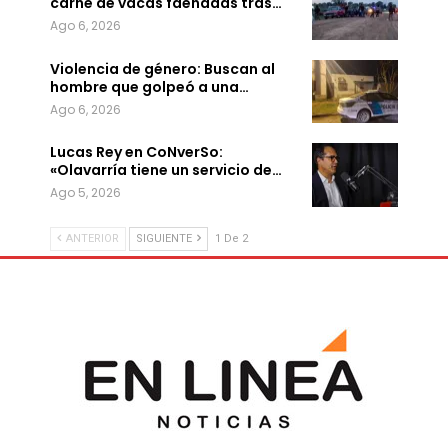
carne de vacas faenadas tras…
Ago 6, 2026
Violencia de género: Buscan al
hombre que golpeó a una…
Ago 6, 2026
Lucas Rey en CoNverSo:
«Olavarría tiene un servicio de…
Ago 5, 2026
ANTERIOR
SIGUIENTE
1 De 2