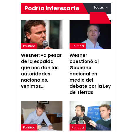
Podría interesarte
Todas
Política
Política
Wesner: «a pesar
Wesner
de la espalda
cuestionó al
que nos dan las
Gobierno
autoridades
nacional en
nacionales,
medio del
venimos…
debate por la Ley
de Tierras
Política
Política