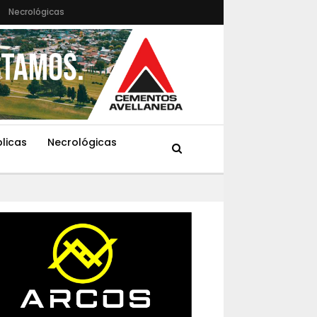
Necrológicas
blicas
Necrológicas