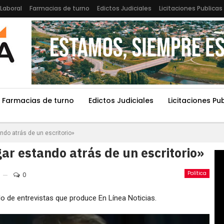
Laboral
Farmacias de turno
Edictos Judiciales
Licitaciones Publicas
Farmacias de turno
Edictos Judiciales
Licitaciones Pu
ndo atrás de un escritorio»
ar estando atrás de un escritorio»
Política
0
 de entrevistas que produce En Línea Noticias.