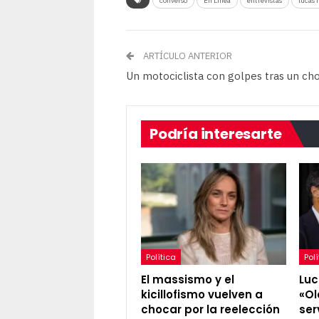
converso
En Línea
entrevistas
lucas
ARTÍCULO ANTERIOR
Un motociclista con golpes tras un ch
Podría interesarte
Política
Polí
El massismo y el
Luc
kicillofismo vuelven a
«Ol
chocar por la reelección
ser