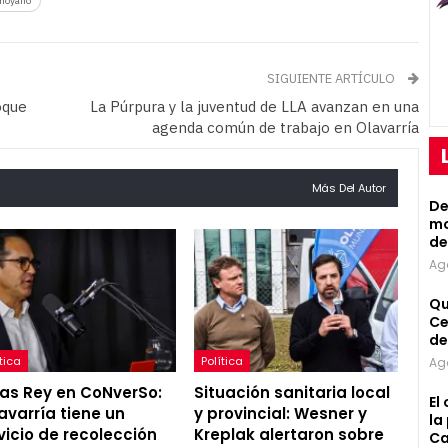
 moyano
SIGUIENTE ARTÍCULO
oque
La Púrpura y la juventud de LLA avanzan en una
agenda común de trabajo en Olavarría
Más Del Autor
De
mo
de
Ag
Qu
Ce
de
tica
Política
Ag
as Rey en CoNverSo:
Situación sanitaria local
El
avarría tiene un
y provincial: Wesner y
la
vicio de recolección
Kreplak alertaron sobre
Ca