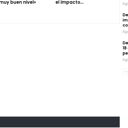
muy buen nivel»
el impacto…
Ag
De
im
co
Ag
De
18
pe
Ag