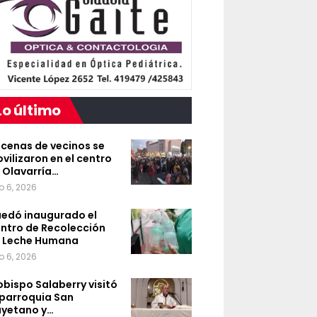
Lo último
cenas de vecinos se
vilizaron en el centro
 Olavarría…
o 6, 2026
edó inaugurado el
ntro de Recolección
 Leche Humana
o 6, 2026
 obispo Salaberry visitó
 parroquia San
yetano y…