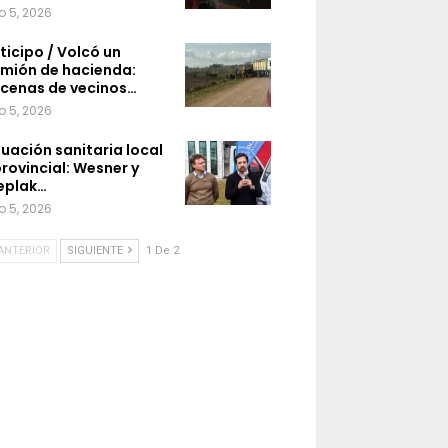
o 5, 2026
ticipo / Volcó un
mión de hacienda:
cenas de vecinos…
o 5, 2026
tuación sanitaria local
provincial: Wesner y
eplak…
o 5, 2026
ANTERIOR
SIGUIENTE
1 De 2