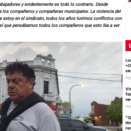
rabajadores y evidentemente es todo lo contrario. Desde
a los compañeros y compañeras municipales. La violencia del
e estoy en el sindicato, todos los años tuvimos conflictos con
, así que pensábamos todos los compañeros que esto iba a ser
Lu
«O
se
Ag
Vi
fa
ve
Ag
“Q
Hi
re