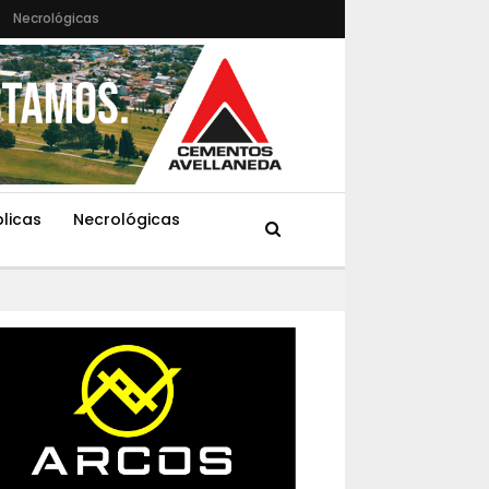
Necrológicas
blicas
Necrológicas