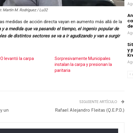
Ag
: Martín M. Rodríguez / Lu32
An
ca
y las medidas de acción directa vayan en aumento más allá de la
de
y a medida que va pasando el tiempo, el ingenio popular de
Ag
 de distintos sectores se va a ir agudizando y van a surgir
Si
y 
Kr
O levantó la carpa
Sorpresivamente Municipales
Ag
instalan la carpa y presionan la
paritaria
SIGUIENTE ARTÍCULO
 y un
Rafael Alejandro Fleitas (Q.E.P.D.)