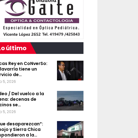
Lo último
cas Rey en CoNverSo:
lavarría tiene un
rvicio de…
o 5, 2026
deo / Del vuelco a la
ena: decenas de
cinos se…
o 5, 2026
ue desaparezcan”:
nojo y Sierra Chica
spondieron a la…