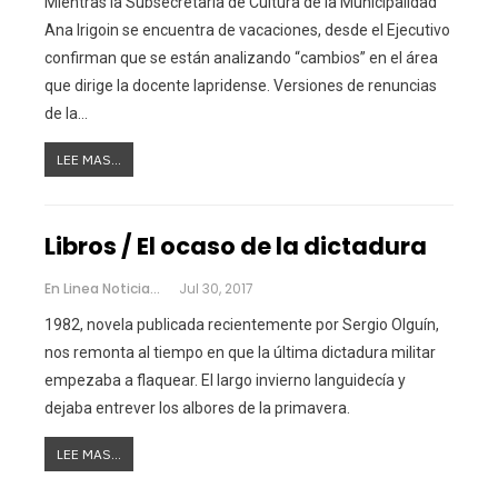
Mientras la Subsecretaria de Cultura de la Municipalidad
Ana Irigoin se encuentra de vacaciones, desde el Ejecutivo
confirman que se están analizando “cambios” en el área
que dirige la docente lapridense. Versiones de renuncias
de la…
LEE MAS...
Libros / El ocaso de la dictadura
En Linea Noticias
Jul 30, 2017
1982, novela publicada recientemente por Sergio Olguín,
nos remonta al tiempo en que la última dictadura militar
empezaba a flaquear. El largo invierno languidecía y
dejaba entrever los albores de la primavera.
LEE MAS...