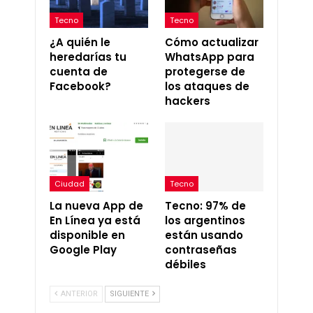
Tecno
Tecno
¿A quién le
Cómo actualizar
heredarías tu
WhatsApp para
cuenta de
protegerse de
Facebook?
los ataques de
hackers
Ciudad
Tecno
La nueva App de
Tecno: 97% de
En Línea ya está
los argentinos
disponible en
están usando
Google Play
contraseñas
débiles
ANTERIOR
SIGUIENTE