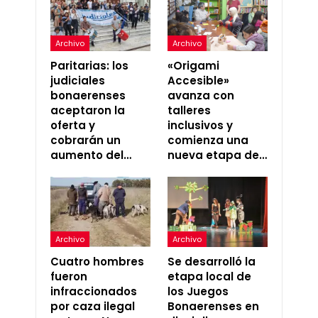
Archivo
Archivo
Paritarias: los
«Origami
judiciales
Accesible»
bonaerenses
avanza con
aceptaron la
talleres
oferta y
inclusivos y
cobrarán un
comienza una
aumento del…
nueva etapa de…
Archivo
Archivo
Cuatro hombres
Se desarrolló la
fueron
etapa local de
infraccionados
los Juegos
por caza ilegal
Bonaerenses en