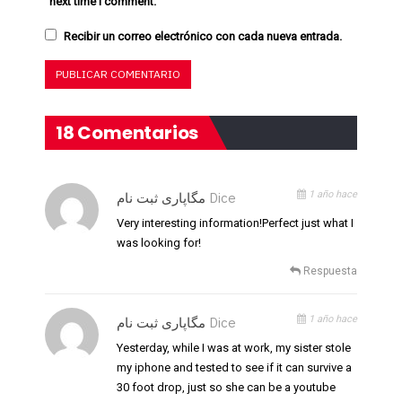
next time I comment.
Recibir un correo electrónico con cada nueva entrada.
18 Comentarios
1 año hace
مگاپاری ثبت نام
Dice
Very interesting information!Perfect just what I
was looking for!
Respuesta
1 año hace
مگاپاری ثبت نام
Dice
Yesterday, while I was at work, my sister stole
my iphone and tested to see if it can survive a
30 foot drop, just so she can be a youtube