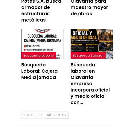
Potes S.A. busca
Olavarría para
armador de
maestro mayor
estructuras
de obras
metálicas
Búsqueda Laboral
Búsqueda Laboral
Búsqueda
Búsqueda
Laboral: Cajera
laboral en
Media jornada
Olavarría:
empresa
incorpora oficial
y medio oficial
con…
ANTERIOR
SIGUIENTE