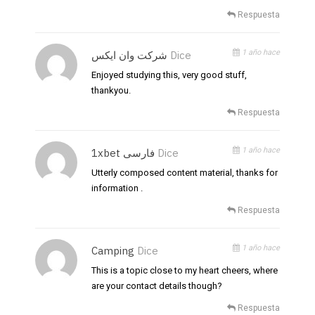
Respuesta
1 año hace
شرکت وان ایکس
Dice
Enjoyed studying this, very good stuff,
thankyou.
Respuesta
1 año hace
1xbet فارسی
Dice
Utterly composed content material, thanks for
information .
Respuesta
1 año hace
Camping
Dice
This is a topic close to my heart cheers, where
are your contact details though?
Respuesta