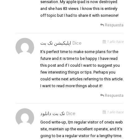
sensation. My apple ipad is now destroyed
and she has 83 views. I know this is entirely
off topic but I had to share it with someone!
Respuesta
1 año hace
اپلیکیشن تک بت
Dice
It’s perfect time to make some plans for the
future and it is time to be happy. I have read
this post and if I could I want to suggest you
few interesting things or tips. Perhaps you
could write next articles referring to this article.
I want to read more things about it!
Respuesta
1 año hace
تک بت دانلود
Dice
Good write-up, I¦m regular visitor of one¦s web
site, maintain up the excellent operate, and It’s
going to be a regular visitor for a lengthy time.