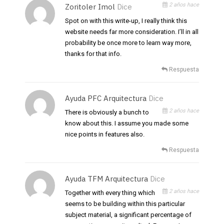
2 años hace
Zoritoler Imol
Dice
Spot on with this write-up, I really think this
website needs far more consideration. I’ll in all
probability be once more to learn way more,
thanks for that info.
Respuesta
Ayuda PFC Arquitectura
Dice
2 años hace
There is obviously a bunch to
know about this. I assume you made some
nice points in features also.
Respuesta
Ayuda TFM Arquitectura
Dice
2 años hace
Together with every thing which
seems to be building within this particular
subject material, a significant percentage of