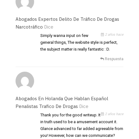
Abogados Expertos Delito De Tráfico De Drogas
Narcotráfico
Dice
2 años hace
Simply wanna input on few
general things, The website style is perfect,
the subject matter is really fantastic : D.
Respuesta
Abogados En Holanda Que Hablan Español
Penalistas Trafico De Drogas
Dice
2 años hace
Thank you for the good writeup. It
in truth used to be a amusement account it.
Glance advanced to far added agreeable from
you! However, how can we communicate?