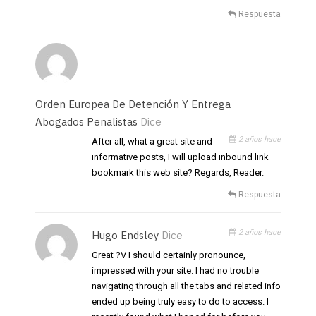
Respuesta
Orden Europea De Detención Y Entrega
Abogados Penalistas
Dice
2 años hace
After all, what a great site and
informative posts, I will upload inbound link –
bookmark this web site? Regards, Reader.
Respuesta
2 años hace
Hugo Endsley
Dice
Great ?V I should certainly pronounce,
impressed with your site. I had no trouble
navigating through all the tabs and related info
ended up being truly easy to do to access. I