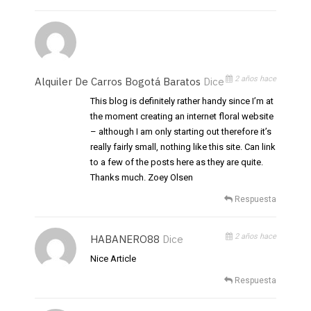
2 años hace
Alquiler De Carros Bogotá Baratos
Dice
This blog is definitely rather handy since I’m at
the moment creating an internet floral website
– although I am only starting out therefore it’s
really fairly small, nothing like this site. Can link
to a few of the posts here as they are quite.
Thanks much. Zoey Olsen
Respuesta
2 años hace
HABANERO88
Dice
Nice Article
Respuesta