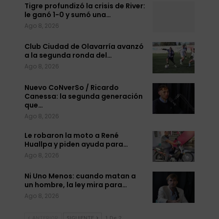
Tigre profundizó la crisis de River:
le ganó 1-0 y sumó una…
Ago 8, 2026
Club Ciudad de Olavarría avanzó
a la segunda ronda del…
Ago 8, 2026
Nuevo CoNverSo / Ricardo
Canessa: la segunda generación
que…
Ago 8, 2026
Le robaron la moto a René
Huallpa y piden ayuda para…
Ago 8, 2026
Ni Uno Menos: cuando matan a
un hombre, la ley mira para…
Ago 8, 2026
ANTERIOR
SIGUIENTE
1 De 2