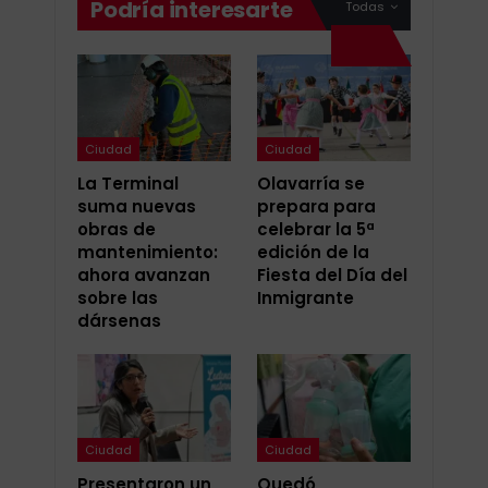
Podría interesarte
Todas
Ciudad
Ciudad
La Terminal
Olavarría se
suma nuevas
prepara para
obras de
celebrar la 5ª
mantenimiento:
edición de la
ahora avanzan
Fiesta del Día del
sobre las
Inmigrante
dársenas
Ciudad
Ciudad
Presentaron un
Quedó