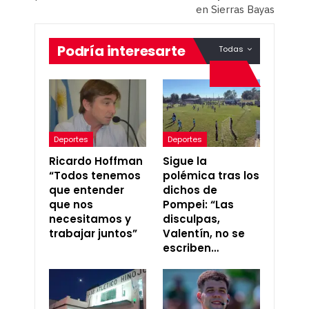
en Sierras Bayas
Podría interesarte
Todas
Deportes
Deportes
Ricardo Hoffman
Sigue la
“Todos tenemos
polémica tras los
que entender
dichos de
que nos
Pompei: “Las
necesitamos y
disculpas,
trabajar juntos”
Valentín, no se
escriben…