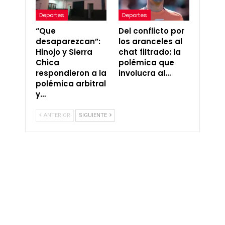
Deportes
Deportes
“Que
Del conflicto por
desaparezcan”:
los aranceles al
Hinojo y Sierra
chat filtrado: la
Chica
polémica que
respondieron a la
involucra al…
polémica arbitral
y…
ANTERIOR
SIGUIENTE