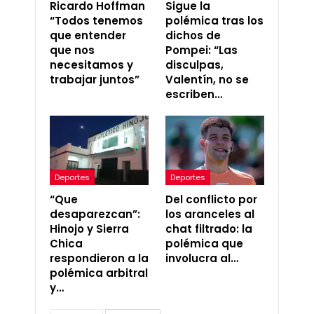
Ricardo Hoffman
Sigue la
“Todos tenemos
polémica tras los
que entender
dichos de
que nos
Pompei: “Las
necesitamos y
disculpas,
trabajar juntos”
Valentín, no se
escriben…
Deportes
Deportes
“Que
Del conflicto por
desaparezcan”:
los aranceles al
Hinojo y Sierra
chat filtrado: la
Chica
polémica que
respondieron a la
involucra al…
polémica arbitral
y…